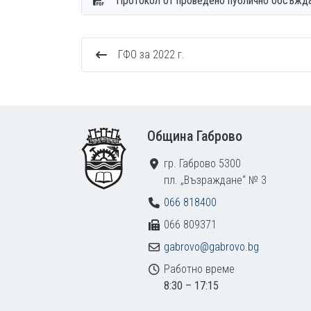
Протокол от проведено публично обсъжд
ГФО за 2022 г.
Footer
Община Габрово
гр. Габрово 5300
пл. „Възраждане“ № 3
066 818400
066 809371
gabrovo@gabrovo.bg
Работно време
8:30 – 17:15