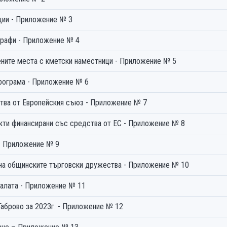
кции - Приложение № 3
аграфи - Приложение № 4
лените места с кметски наместници - Приложение № 5
програма - Приложение № 6
ства от Европейския съюз - Приложение № 7
Отчет за инвестиционните разходи по проекти финансирани със средства от ЕС - Приложение № 8
 - Приложение № 9
 на общинските търговски дружества - Приложение № 10
алата - Приложение № 11
аброво за 2023г. - Приложение № 12