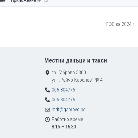
ане – Приложение № 13
ГФО за 2024 г.
Местни данъци и такси
гр. Габрово 5300
ул. „Райчо Каролев“ № 4
066 804775
066 804776
mdt@gabrovo.bg
Работно време
8:15 – 16:30