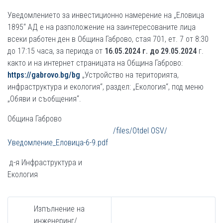
Уведомлението за инвестиционно намерение на „Еловица
1895“ АД е на разположение на заинтересованите лица
всеки работен ден в Община Габрово, стая 701, ет. 7 от 8:30
до 17:15 часа, за периода от
16.
05.2024 г. до 29.
05.2024
г.
както и на интернет страницата на Община Габрово:
https://gabrovo.bg/bg
„Устройство на територията,
инфраструктура и екология“, раздел: „Екология“, под меню
„Обяви и съобщения“.
Община Габрово
/files/Otdel OSV/
Уведомление_Еловица-6-9.pdf
д-я Инфраструктура и
Екология
Изпълнение на
инженеринг/