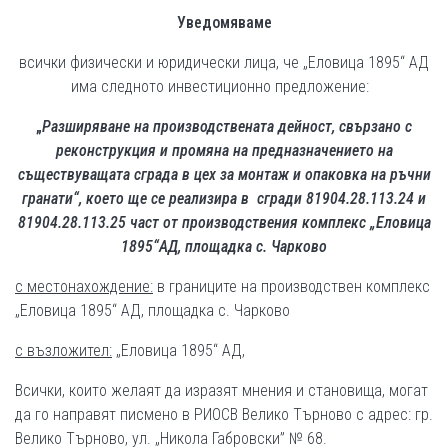
Уведомяваме
всички физически и юридически лица, че „Еловица 1895“ АД
има следното инвестиционно предложение:
„
Разширяване на производствената дейност, свързано с
реконструкция и промяна на предназначението на
съществуващата сграда в цех за монтаж и опаковка на ръчни
гранати“, което ще се реализира в сгради 81904.28.113.24 и
81904.28.113.25 част от производствения комплекс „Еловица
1895“АД, площадка с. Чарково
с местонахождение:
в границите на производствен комплекс
„Еловица 1895“ АД, площадка с. Чарково
с възложител:
„Еловица 1895“ АД,
Всички, които желаят да изразят мнения и становища, могат
да го направят писмено в РИОСВ Велико Търново с адрес: гр.
Велико Търново, ул. „Никола Габровски” № 68.