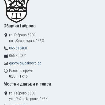
Община Габрово
гр. Габрово 5300
пл. „Възраждане“ № 3
066 818400
066 809371
gabrovo@gabrovo.bg
Работно време
8:30 – 17:15
Местни данъци и такси
гр. Габрово 5300
ул. „Райчо Каролев“ № 4