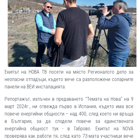
Екипът на НОВА ТВ посети на място Регионалото депо за
неопасни отпадъци, където вече са разположени соларните
панели на ВЕИ инсталацията.
Репортажът, излъчен в предаването "Темата на Нова" на 9
март 2024г., ни отвежда първо в Испания, където има все
повече енергийни общности – над 400, след което ни връща
в България, за да сподели повече за единствената
енергийна общност тук - в Габрово. Екипът на NOVA
проверява как работи тя, след като 73-мата участници вече