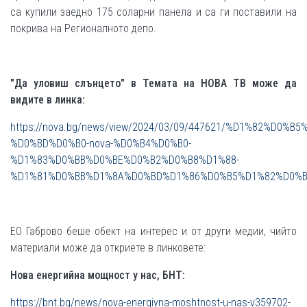
са купили заедно 175 соларни панела и са ги поставили на
покрива на Регионалното депо.
"Да уловиш слънцето" в Темата на НОВА ТВ може да
видите в линка:
https://nova.bg/news/view/2024/03/09/447621/%D1%82%D0%
%D0%BD%D0%B0-nova-%D0%B4%D0%B0-
%D1%83%D0%BB%D0%BE%D0%B2%D0%B8%D1%88-
%D1%81%D0%BB%D1%8A%D0%BD%D1%86%D0%B5%D1%82%D0%B
ЕО Габрово беше обект на интерес и от други медии, чийто
материали може да откриете в линковете:
Нова енергийна мощност у нас, БНТ:
https://bnt.bg/news/nova-energiyna-moshtnost-u-nas-v359702-