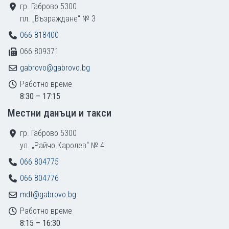
гр. Габрово 5300
пл. „Възраждане“ № 3
066 818400
066 809371
gabrovo@gabrovo.bg
Работно време
8:30 – 17:15
Местни данъци и такси
гр. Габрово 5300
ул. „Райчо Каролев“ № 4
066 804775
066 804776
mdt@gabrovo.bg
Работно време
8:15 – 16:30