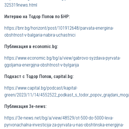
325319news.html
Интервю на Тодор Попов по БНР:
https://bnr.bg/horizont/post/101912648/parvata-energiina-
obshtnost-v-balgaria-nabira-uchastnici
Публикация в economic.bg:
https://www.economic.bg/bg/a/view/gabrovo-syzdava-pyrvata-
ggoljama-energijna-obshtnost-v-bylgarija
Подкаст с Тодор Попов, capital.bg:
https://www.capital.bg/podcast/kapital-
green/2023/11/14/4552522_podkast_s_todor_popov_grajdani_mogat
Публикация 3е-news:
https://3e-news.net/bg/a/view/48529/ot-500-do-5000-leva-
pyrvonachalna-investicija-za-pyrvata-u-nas-obshtinska-energijna-