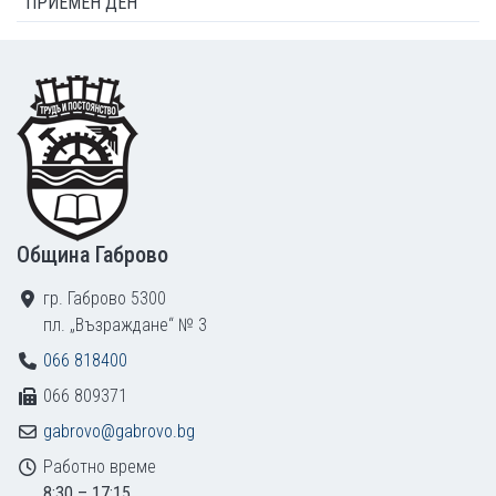
ПРИЕМЕН ДЕН
Footer
Община Габрово
гр. Габрово 5300
пл. „Възраждане“ № 3
066 818400
066 809371
gabrovo@gabrovo.bg
Работно време
8:30 – 17:15