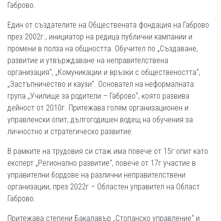
Габрово.
Един от създателите на Обществената фондация на Габрово
през 2002г., инициатор на редица публични кампании и
промени в полза на общността. Обучител по „Създаване,
развитие и утвърждаване на неправителствена
организация“, „Комуникации и връзки с обществеността“,
„Застъпничество и каузи“. Основател на неформалната
група „Училище за родители – Габрово“, която развива
дейност от 2010г. Притежава голям организационен и
управленски опит, дългогодишен водещ на обучения за
личностно и стратегическо развитие.
В рамките на трудовия си стаж има повече от 15г опит като
експерт „Регионално развитие“, повече от 17г участие в
управителни бордове на различни неправителствени
организации, през 2022г – Областен управител на Област
Габрово.
Притежава степени Бакалавър „Стопанско управление“ и