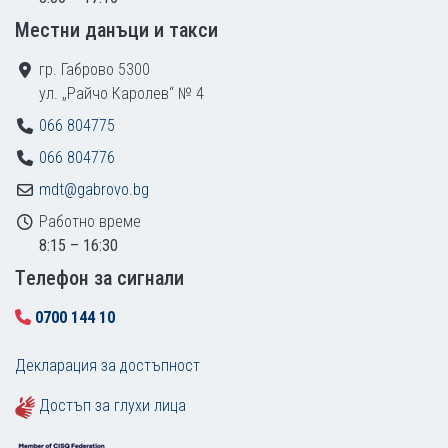
Местни данъци и такси
гр. Габрово 5300
ул. „Райчо Каролев“ № 4
066 804775
066 804776
mdt@gabrovo.bg
Работно време
8:15 – 16:30
Tелефон за сигнали
0700 144 10
Декларация за достъпност
Достъп за глухи лица