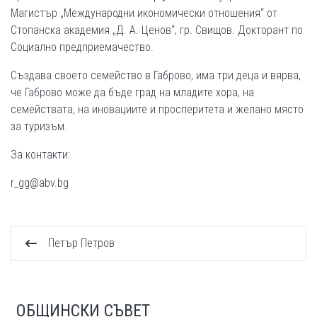
Магистър „Международни икономически отношения“ от
Стопанска академия „Д. А. Ценов“, гр. Свищов. Докторант по
Социално предприемачество.
Създава своето семейство в Габрово, има три деца и вярва,
че Габрово може да бъде град на младите хора, на
семействата, на иновациите и просперитета и желано място
за туризъм.
За контакти:
r_gg@abv.bg
Петър Петров
ОБЩИНСКИ СЪВЕТ