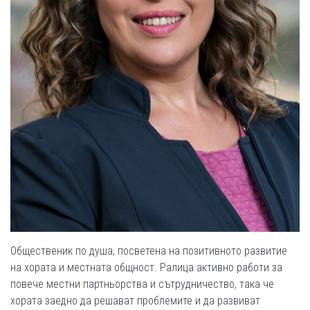
Общественик по душа, посветена на позитивното развитие
на хората и местната общност. Ралица активно работи за
повече местни партньорства и сътрудничество, така че
хората заедно да решават проблемите и да развиват