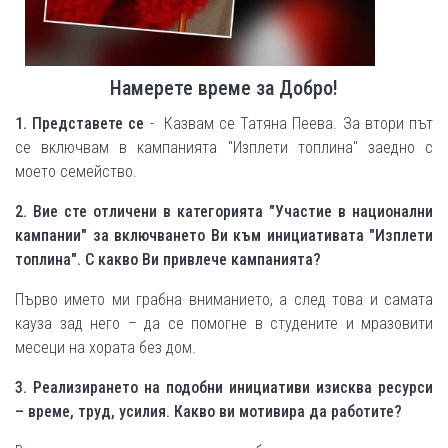
Намерете време за Добро!
1. Представете се
- Казвам се Татяна Пеева. За втори път
се включвам в кампанията "Изплети топлина" заедно с
моето семейство.
2. Вие сте отличени в категорията "Участие в национални
кампании" за включването Ви към инициативата "Изплети
топлина". С какво Ви привлече кампанията?
Първо името ми грабна вниманието, а след това и самата
кауза зад него – да се помогне в студените и мразовити
месеци на хората без дом.
3. Реализирането на подобни инициативи изисква ресурси
– време, труд, усилия. Какво ви мотивира да работите?