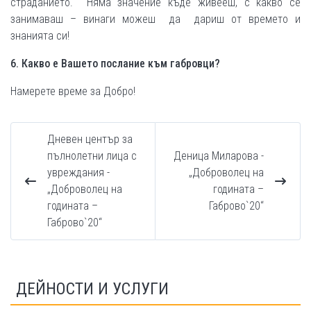
страданието. Няма значение къде живееш, с какво се
занимаваш – винаги можеш да дариш от времето и
знанията си!
6. Какво е Вашето послание към габровци?
Намерете време за Добро!
Дневен център за
пълнолетни лица с
Деница Миларова -
увреждания -
„Доброволец на
„Доброволец на
годината –
годината –
Габрово`20“
Габрово`20“
ДЕЙНОСТИ И УСЛУГИ