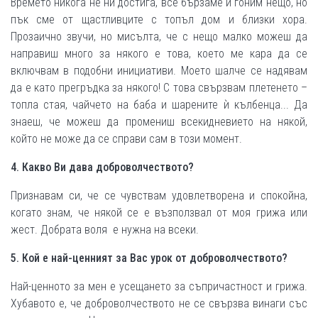
Времето никога не ни достига, все бързаме и гоним нещо, но
пък сме от щастливците с топъл дом и близки хора.
Прозаично звучи, но мисълта, че с нещо малко можеш да
направиш много за някого е това, което ме кара да се
включвам в подобни инициативи. Моето шалче се надявам
да е като прегръдка за някого! С това свързвам плетенето –
топла стая, чайчето на баба и шарените ѝ кълбенца... Да
знаеш, че можеш да промениш всекидневието на някой,
който не може да се справи сам в този момент.
4. Какво Ви дава доброволчеството?
Признавам си, че се чувствам удовлетворена и спокойна,
когато знам, че някой се е възползвал от моя грижа или
жест. Добрата воля е нужна на всеки.
5. Кой е най-ценният за Вас урок от доброволчеството?
Най-ценното за мен е усещането за съпричастност и грижа.
Хубавото е, че доброволчеството не се свързва винаги със