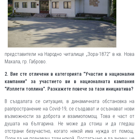
представители на Народно читалище „Зора-1872” в кв. Нова
Махала, гр. Габрово.
2. Вие сте отличени в категорията "Участие в национални
кампании" за участието ви в националната кампания
"Изплети топлина". Разкажете повече за тази инициатива?
В създалата се ситуация, в динамичната обстановка на
разпространение на Covid-19, се създават и осъзнават нови
възможности за доброта и взаимопомощ. Това е част от
душата на българина. Не може да стоиш и да гледаш
отстрани безучастно, когато някой има нужда от помощ.
Дори да не познаваш този някой. Достатъчно е да знаеш, че