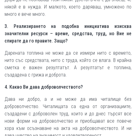
някой е в нужда. И малкото, което даряваш, умножено по
много е вече много.
3. Реализирането на подобна инициатива изисква
значителни ресурси – време, средства, труд, но Вие не
спирате да го правите. Защо?
Дарената топлина не може да се измери нито с времето,
нито със средствата, нито с труда, който се влага. В крайна
сметка е важен резултатът. А резултатът е топлина,
създадена с грижа и доброта.
4. Какво Ви дава доброволчеството?
Дава ни добро, а и не може да има читалище без
доброволчество. Читалищата са една от организациите,
създадени с доброволен труд, които и до днес търсят все
нови форми на доброволчество и приобщават все повече
хора към осъзнаване на акта на доброволчеството. И ни
дава чувство на значимост и удовлетвореност.