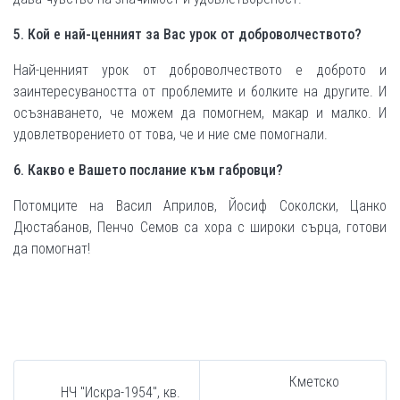
5. Кой е най-ценният за Вас урок от доброволчеството?
Най-ценният урок от доброволчеството е доброто и
заинтересуваността от проблемите и болките на другите. И
осъзнаването, че можем да помогнем, макар и малко. И
удовлетворението от това, че и ние сме помогнали.
6. Какво е Вашето послание към габровци?
Потомците на Васил Априлов, Йосиф Соколски, Цанко
Дюстабанов, Пенчо Семов са хора с широки сърца, готови
да помогнат!
Кметско
НЧ "Искра-1954", кв.