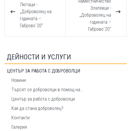
наместничество
Лютаци -
Златевци -
„Доброволец на
„Доброволец на
годината –
годината –
Габрово`20“
Габрово`20“
ДЕЙНОСТИ И УСЛУГИ
ЦЕНТЪР ЗА РАБОТА С ДОБРОВОЛЦИ
Новини
Търсят се доброволци в помощ на…
Център за работа с доброволци
Как да стана доброволец?
Контакти
Галерия