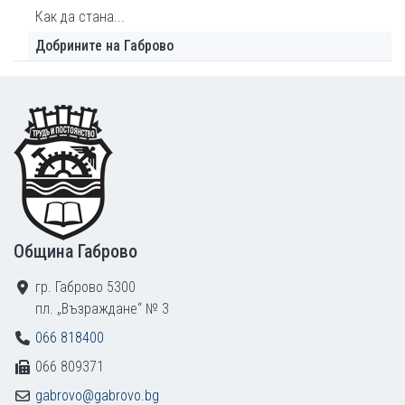
Как да стана...
Добрините на Габрово
Footer
Община Габрово
гр. Габрово 5300
пл. „Възраждане“ № 3
066 818400
066 809371
gabrovo@gabrovo.bg