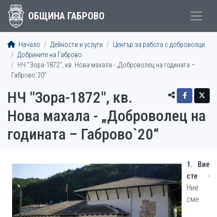
ОБЩИНА ГАБРОВО
Начало
Дейности и услуги
Център за работа с доброволци
Добрините на Габрово
НЧ "Зора-1872", кв. Нова махала - „Доброволец на годината –
Габрово`20“
НЧ "Зора-1872", кв.
Нова махала - „Доброволец на
годината – Габрово`20“
1. Вие
сте
-
Ние
сме