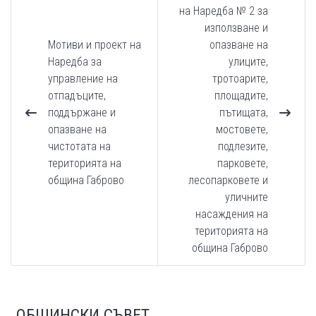
на Наредба № 2 за
използване и
Мотиви и проект на
опазване на
Наредба за
улиците,
управление на
тротоарите,
отпадъците,
площадите,
поддържане и
пътищата,
опазване на
мостовете,
чистотата на
подлезите,
територията на
парковете,
община Габрово
лесопарковете и
уличните
насаждения на
територията на
община Габрово
ОБЩИНСКИ СЪВЕТ