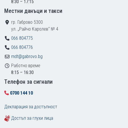
8:30 – 17:15
Местни данъци и такси
гр. Габрово 5300
ул. „Райчо Каролев“ № 4
066 804775
066 804776
mdt@gabrovo.bg
Работно време
8:15 – 16:30
Tелефон за сигнали
0700 144 10
Декларация за достъпност
Достъп за глухи лица