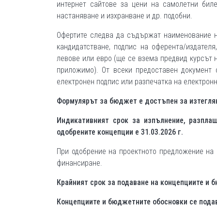
интернет сайтове за цени на самолетни биле
настаняване и изхранване и др. подобни.
Офертите следва да съдържат наименование на
кандидатстване, подпис на оферента/издателя
левове или евро (ще се взема предвид курсът 
приложимо). От всеки предоставен документ с
електронен подпис или разпечатка на електронн
Формулярът за бюджет е достъпен за изтегля
Индикативният срок за изпълнение, разпла
одобрените концепции е 31.03.2026 г.
При одобрение на проектното предложение на
финансиране.
Крайният срок за подаване на концепциите и бю
Концепциите и бюджетните обосновки се пода