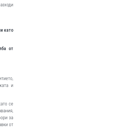
разходи
ни като
лба от
тието,
ката и
като се
вания,
вори за
авки от