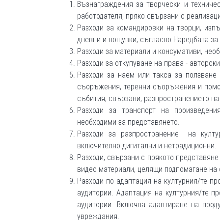
Възнаграждения за творчески и техничес
работодателя, пряко свързани с реализац
Разходи за командировки на творци, изпъ
дневни и нощувки, съгласно Наредбата за
Разходи за материали и консумативи, необ
Разходи за откупуване на права - авторски
Разходи за наем или такса за ползване 
съоръжения, теренни съоръжения и помощ
събития, свързани, разпространението на 
Разходи за транспорт на произведения
необходими за представянето.
Разходи за разпространение на култур
включително дигитални и нетрадиционни.
Разходи, свързани с прякото представяне 
видео материали, целящи подпомагане на 
Разходи по адаптация на културния/те про
аудитории. Адаптация на културния/те пр
аудитории. Включва адаптиране на проду
увреждания.