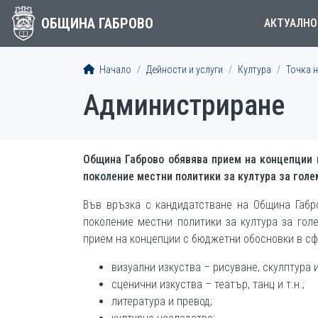
ОБЩИНА ГАБРОВО
АКТУАЛНО
Начало
Дейности и услуги
Култура
Точка 
Администриране
Община Габрово обявява прием на концепции 
поколение местни политики за култура за гол
Във връзка с кандидатстване на Община Габр
поколение местни политики за култура за гол
прием на концепции с бюджетни обосновки в сф
визуални изкуства – рисуване, скулптура и 
сценични изкуства – театър, танц и т.н.;
литература и превод;