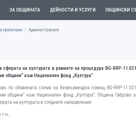
ЗА ОБЩИНАТА
ДЕЙНОСТИ И УСЛУГИ
ОБЩИНСКИ С
на пресичане
Администриране
в сферата на културата в рамките на процедура BG-RRP-11.021
еми общини“ към Национален фонд „Култура“
ово по обявената схема за безвъзмездна помощ BG-RRP-11.021
еми общини“ към Национален фонд „Култура“, Община Габрово 
ерата на културата в следните направления:
т.н.;