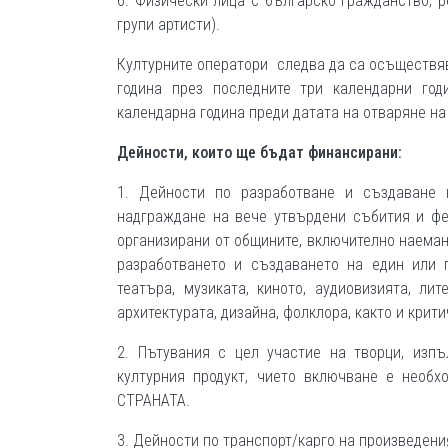
6. Физически лица с българско гражданство, 
групи артисти).
Културните оператори следва да са осъществяв
година през последните три календарни го
календарна година преди датата на отваряне н
Дейности, които ще бъдат финансирани:
1. Дейности по разработване и създаване 
надграждане на вече утвърдени събития и фе
организирани от общините, включително наеман
разработването и създаването на един или 
театъра, музиката, киното, аудиовизията, лит
архитектурата, дизайна, фолклора, както и крит
2. Пътувания с цел участие на творци, изпъ
културния продукт, чието включване е нео
СТРАНАТА.
3. Дейности по транспорт/карго на произведения