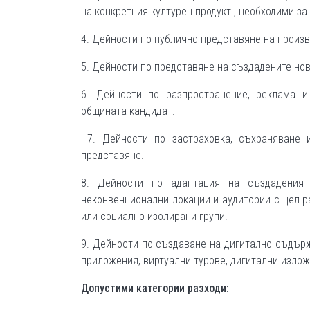
на конкретния културен продукт., необходими за
4. Дейности по публично представяне на произв
5. Дейности по представяне на създадените нови
6. Дейности по разпространение, реклама и
общината-кандидат.
7. Дейности по застраховка, съхраняване 
представяне.
8. Дейности по адаптация на създадения 
неконвенционални локации и аудитории с цел р
или социално изолирани групи.
9. Дейности по създаване на дигитално съдърж
приложения, виртуални турове, дигитални излож
Допустими категории разходи: