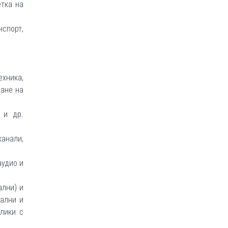
етка на
нспорт,
ехника,
ране на
 и др.
анали,
аудио и
ални) и
нални и
блики с