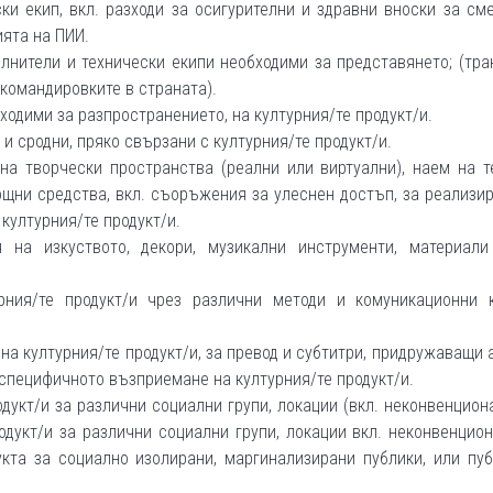
ки екип, вкл. разходи за осигурителни и здравни вноски за см
ията на ПИИ.
лнители и технически екипи необходими за представянето; (тра
 командировките в страната).
ходими за разпространението, на културния/те продукт/и.
 и сродни, пряко свързани с културния/те продукт/и.
на творчески пространства (реални или виртуални), наем на т
ни средства, вкл. съоръжения за улеснен достъп, за реализи
културния/те продукт/и.
 на изкуството, декори, музикални инструменти, материали
ния/те продукт/и чрез различни методи и комуникационни к
на културния/те продукт/и, за превод и субтитри, придружаващи 
специфичното възприемане на културния/те продукт/и.
дукт/и за различни социални групи, локации (вкл. неконвенцион
одукт/и за различни социални групи, локации вкл. неконвенцио
кта за социално изолирани, маргинализирани публики, или пу