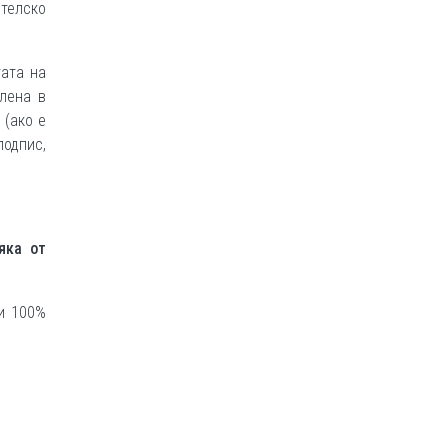
телско
тата на
елена в
 (ако е
подпис,
яка от
и 100%