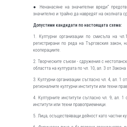
● Ненанасяне на значителни вреди“ предотв
значително и трайно да навредят на околната с
Допустими кандидати по настоящата схема:
1. Културни организации по смисъла на чл.1
регистрирани по реда на Търговския закон, 
кооперациите.
2. Творческите съюзи - сдружения с нестопанс
областта на културата по чл. 10, ал. 3 от Закон
3. Културни организации съгласно чл. 4, ал. 1 
регионалните културни институти или техни пра
4. Културните институти съгласно чл. 9, ал. 1
институти или техни правоприемници.
5. Лица, осъществяващи дейност като частни ку