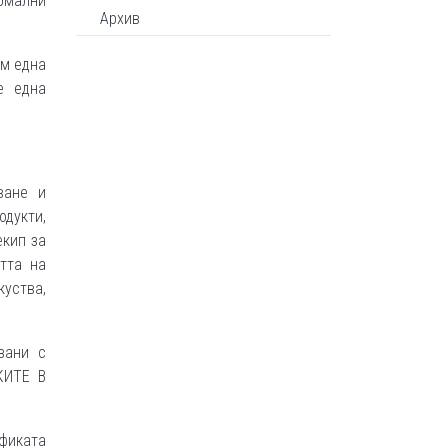
ормални
Архив
ум една
е една
ване и
дукти,
екип за
тта на
куства,
зани с
КИТЕ В
ификата