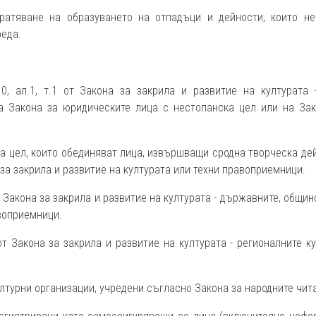
ратяване на образуването на отпадъци и дейности, които не
реда.
0, ал.1, т.1 от Закона за закрила и развитие на културата -
на Закона за юридическите лица с нестопанска цел или на Зак
ка цел, които обединяват лица, извършващи сродна творческа де
а за закрила и развитие на културата или техни правоприемници.
от Закона за закрила и развитие на културата - държавните, общин
воприемници.
 от Закона за закрила и развитие на културата - регионалните к
лтурни организации, учредени съгласно Закона за народните чит