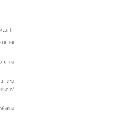
 др.).
ята на
ото на
ли или
лики и/
мобилни