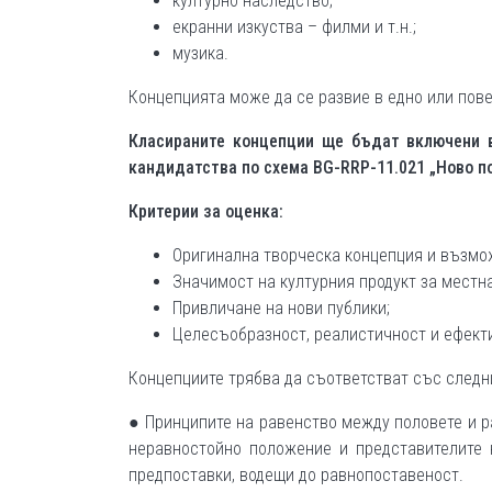
културно наследство;
екранни изкуства – филми и т.н.;
музика.
Концепцията може да се развие в едно или пов
Класираните концепции ще бъдат включени 
кандидатства по схема BG-RRP-11.021 „Ново по
Критерии за оценка:
Оригинална творческа концепция и възмож
Значимост на културния продукт за местн
Привличане на нови публики;
Целесъобразност, реалистичност и ефекти
Концепциите трябва да съответстват със следн
● Принципите на равенство между половете и р
неравностойно положение и представителите 
предпоставки, водещи до равнопоставеност.