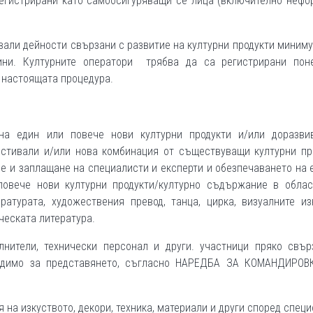
регистрирани като самоосигуряващи се лица (включително неф
али дейности свързани с развитие на културни продукти миним
дини. Културните оператори трябва да са регистрирани пон
а настоящата процедура.
на един или повече нови културни продукти и/или доразви
стивали и/или нова комбинация от съществуващи културни про
е и заплащане на специалисти и експерти и обезпечаването на 
повече нови културни продукти/културно съдържание в облас
ературата, художествения превод, танца, цирка, визуалните из
ическата литература.
лнители, технически персонал и други. участници пряко свър
бходимо за представянето, съгласно НАРЕДБА ЗА КОМАНДИРОВ
 на изкуството, декори, техника, материали и други според спец