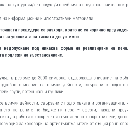
ка на културния/те продукт/и в публична среда, включително и 
ка на информационни и илюстративни материали.
тоящата процедура са разходи, които не са изрично предвиде
ят на условията за тяхната допустимост.
а недопускане под никаква форма на реализиране на печа
та подлежи на възстановяване.
муляр, в резюме до 3000 символа, съдържаща описание на съби
подробно описание на всички дейности, свързани с подготов
еви групи, потенциални публики.
е всички дейности, свързани с подготовката и организацията, 
ането на цените по бюджетни пера – оферти, пазарни проуч
ика да работи с конкретен изпълнител по конкретни цени, дого
ормация за хонорари на артист-изпълнители от същия ранг, спр