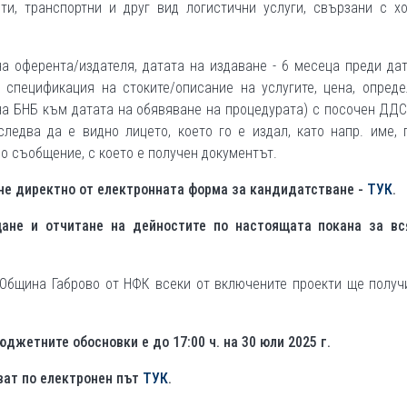
ти, транспортни и друг вид логистични услуги, свързани с хо
 оферента/издателя, датата на издаване - 6 месеца преди да
, спецификация на стоките/описание на услугите, цена, опред
на БНБ към датата на обявяване на процедурата) с посочен ДДС
ледва да е видно лицето, което го е издал, като напр. име, 
о съобщение, с което е получен документът.
не директно от електронната форма за кандидатстване -
ТУК
.
щане и отчитане на дейностите по настоящата покана за вс
 Община Габрово от НФК всеки от включените проекти ще получ
джетните обосновки е до 17:00 ч. на 30 юли 2025 г.
ват по електронен път
ТУК
.