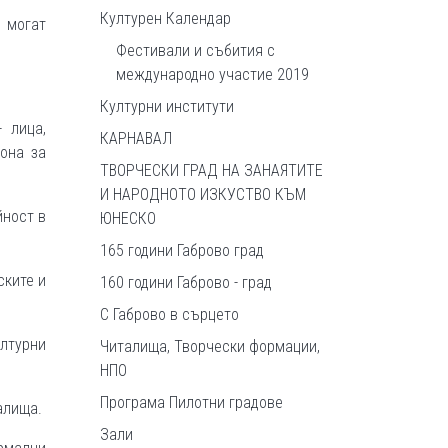
Културен Календар
 могат
Фестивали и събития с
международно участие 2019
Културни институти
 лица,
КАРНАВАЛ
она за
ТВОРЧЕСКИ ГРАД НА ЗАНАЯТИТЕ
И НАРОДНОТО ИЗКУСТВО КЪМ
йност в
ЮНЕСКО
165 години Габрово град
ските и
160 години Габрово - град
С Габрово в сърцето
ултурни
Читалища, Творчески формации,
НПО
Програма Пилотни градове
алища.
Зали