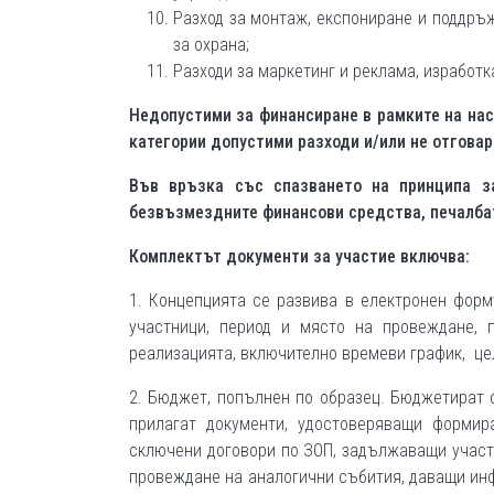
Разход за монтаж, експониране и поддръж
за охрана;
Разходи за маркетинг и реклама, изработ
Недопустими за финансиране в рамките на нас
категории допустими разходи и/или не отговар
Във връзка със спазването на принципа з
безвъзмездните финансови средства, печалба
Комплектът документи за участие включва:
1. Концепцията се развива в електронен фор
участници, период и място на провеждане, 
реализацията, включително времеви график, цел
2. Бюджет, попълнен по образец. Бюджетират с
прилагат документи, удостоверяващи формир
сключени договори по ЗОП, задължаващи участн
провеждане на аналогични събития, даващи инф