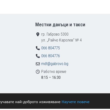
Местни данъци и такси
гр. Габрово 5300
ул. „Райчо Каролев“ № 4
066 804775
066 804776
mdt@gabrovo.bg
Работно време
8:15 – 16:30
получавате най-доброто изживяване
Научете повече
азени.