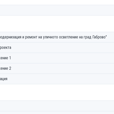
одернизация и ремонт на уличното осветление на град Габрово"
проектa
жение 1
жение 2
тация