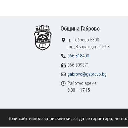
Footer
Община Габрово
гр. Габрово 5300
пл. „Възраждане“ № 3
066 818400
066 809371
gabrovo@gabrovo.bg
Работно време
8:30 – 17:15
Този сайт използва бисквитки, за да се гарантира, че 
© 2009–2026 Община Габрово. Всички права зап