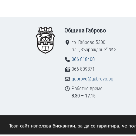
Footer
Община Габрово
гр. Габрово 5300
пл. „Възраждане“ № 3
066 818400
066 809371
gabrovo@gabrovo.bg
Работно време
8:30 – 17:15
Този сайт използва бисквитки, за да се гарантира, че 
© 2009–2026 Община Габрово. Всички права зап