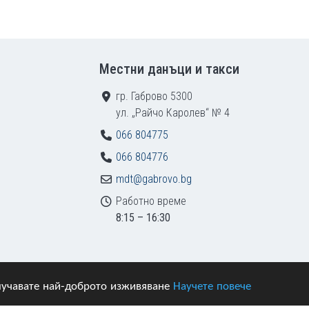
Местни данъци и такси
гр. Габрово 5300
ул. „Райчо Каролев“ № 4
066 804775
066 804776
mdt@gabrovo.bg
Работно време
8:15 – 16:30
получавате най-доброто изживяване
Научете повече
азени.