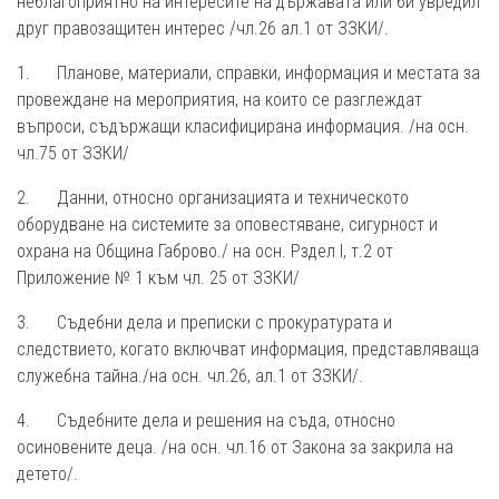
неблагоприятно на интересите на държавата или би увредил
друг правозащитен интерес /чл.26 ал.1 от ЗЗКИ/.
1. Планове, материали, справки, информация и местата за
провеждане на мероприятия, на които се разглеждат
въпроси, съдържащи класифицирана информация. /на осн.
чл.75 от ЗЗКИ/
2. Данни, относно организацията и техническото
оборудване на системите за оповестяване, сигурност и
охрана на Община Габрово./ на осн. Рздел І, т.2 от
Приложение № 1 към чл. 25 от ЗЗКИ/
3. Съдебни дела и преписки с прокуратурата и
следствието, когато включват информация, представляваща
служебна тайна./на осн. чл.26, ал.1 от ЗЗКИ/.
4. Съдебните дела и решения на съда, относно
осиновените деца. /на осн. чл.16 от Закона за закрила на
детето/.