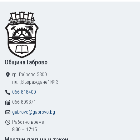
Footer
Община Габрово
гр. Габрово 5300
пл. „Възраждане“ № 3
066 818400
066 809371
gabrovo@gabrovo.bg
Работно време
8:30 – 17:15
Местни данъци и такси