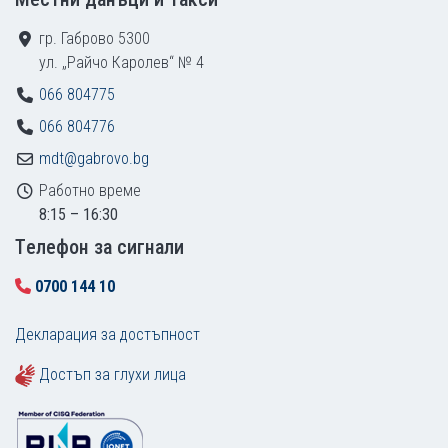
гр. Габрово 5300
ул. „Райчо Каролев“ № 4
066 804775
066 804776
mdt@gabrovo.bg
Работно време
8:15 – 16:30
Tелефон за сигнали
0700 144 10
Декларация за достъпност
Достъп за глухи лица