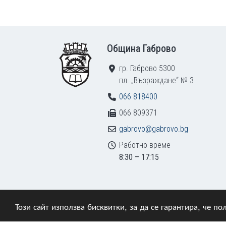
Footer
Община Габрово
гр. Габрово 5300
пл. „Възраждане“ № 3
066 818400
066 809371
gabrovo@gabrovo.bg
Работно време
8:30 – 17:15
Този сайт използва бисквитки, за да се гарантира, че 
© 2009–2026 Община Габрово. Всички права зап