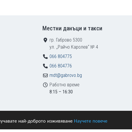
Местни данъци и такси
гр. Габрово 5300
ул. „Райчо Каролев“ № 4
066 804775
066 804776
mdt@gabrovo.bg
Работно време
8:15 – 16:30
получавате най-доброто изживяване
Научете повече
азени.