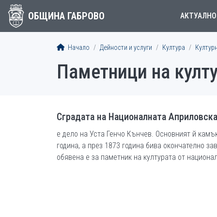
ОБЩИНА ГАБРОВО
АКТУАЛНО
Начало
Дейности и услуги
Култура
Култур
Паметници на култ
Сградата на Националната Априловска
е дело на Уста Генчо Кънчев. Основният й камъ
година, а през 1873 година бива окончателно за
обявена е за паметник на културата от национа