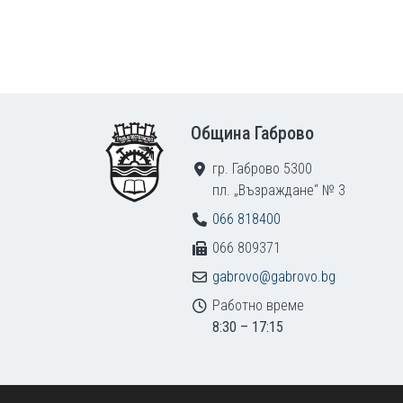
Footer
Община Габрово
гр. Габрово 5300
пл. „Възраждане“ № 3
066 818400
066 809371
gabrovo@gabrovo.bg
Работно време
8:30 – 17:15