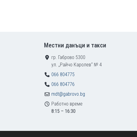
Местни данъци и такси
гр. Габрово 5300
ул. „Райчо Каролев“ № 4
066 804775
066 804776
mdt@gabrovo.bg
Работно време
8:15 – 16:30