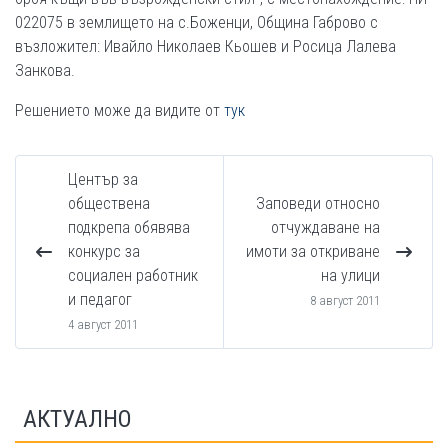
022075 в землището на с.Боженци, Община Габрово с
възложител: Ивайло Николаев Кьошев и Росица Лалева
Занкова.
Решението може да видите от
тук
Център за
обществена
Заповеди относно
подкрепа обявява
отчуждаване на
конкурс за
имоти за откриване
социален работник
на улици
и педагог
8 август 2011
4 август 2011
АКТУАЛНО