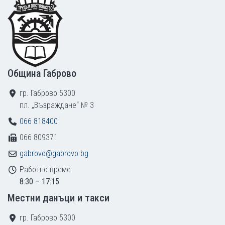
Footer
Община Габрово
гр. Габрово 5300
пл. „Възраждане“ № 3
066 818400
066 809371
gabrovo@gabrovo.bg
Работно време
8:30 – 17:15
Местни данъци и такси
гр. Габрово 5300