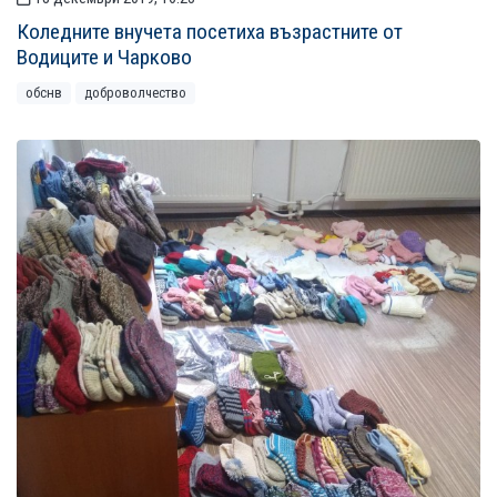
Коледните внучета посетиха възрастните от
Водиците и Чарково
обснв
доброволчество