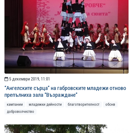
5 декември 2019, 11:01
“Ангелските сърца” на габровските младежи отново
препълниха зала “Възраждане”
кампании
младежки дейности
благотворителност
обснв
доброволчество