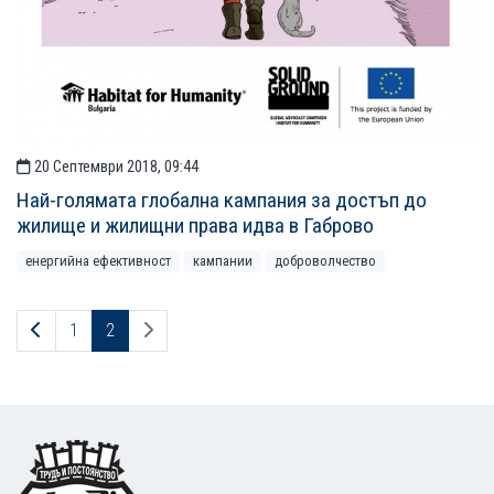
20 Септември 2018, 09:44
Най-голямата глобална кампания за достъп до
жилище и жилищни права идва в Габрово
енергийна ефективност
кампании
доброволчество
Предходна страница
Следваща страница
1
2
Footer