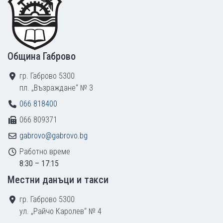
Община Габрово
гр. Габрово 5300
пл. „Възраждане“ № 3
066 818400
066 809371
gabrovo@gabrovo.bg
Работно време
8:30 – 17:15
Местни данъци и такси
гр. Габрово 5300
ул. „Райчо Каролев“ № 4