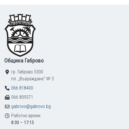
Footer
Община Габрово
гр. Габрово 5300
пл. „Възраждане“ № 3
066 818400
066 809371
gabrovo@gabrovo.bg
Работно време
8:30 – 17:15