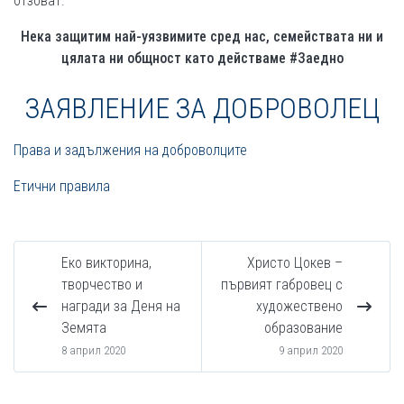
отзоват.
Нека защитим най-уязвимите сред нас, семействата ни и
цялата ни общност като действаме
#
Заедно
ЗАЯВЛЕНИЕ ЗА ДОБРОВОЛЕЦ
Права и задължения на доброволците
Етични правила
Еко викторина,
Христо Цокев –
творчество и
първият габровец с
награди за Деня на
художествено
Земята
образование
8 април 2020
9 април 2020