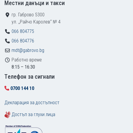
Местни данъци и такси
гр. Габрово 5300
ул. „Райчо Каролев“ № 4
066 804775
066 804776
mdt@gabrovo.bg
Работно време
8:15 – 16:30
Tелефон за сигнали
0700 144 10
Декларация за достъпност
Достъп за глухи лица