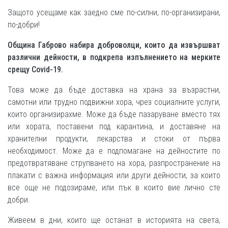
Защото усещаме как заедно сме по-силни, по-организирани,
по-добри!
Община Габрово набира доброволци, които да извършват
различни дейности, в подкрепа изпълнението на мерките
срещу
Covid-19.
Това може да бъде доставка на храна за възрастни,
самотни или трудно подвижни хора, чрез социалните услуги,
които организирахме. Може да бъде пазаруване вместо тях
или хората, поставени под карантина, и доставяне на
хранителни продукти, лекарства и стоки от първа
необходимост. Може да е подпомагане на дейностите по
предотвратяване струпването на хора, разпространение на
плакати с важна информация или други дейности, за които
все още не подозираме, или пък в които вие лично сте
добри.
Живеем в дни, които ще останат в историята на света,