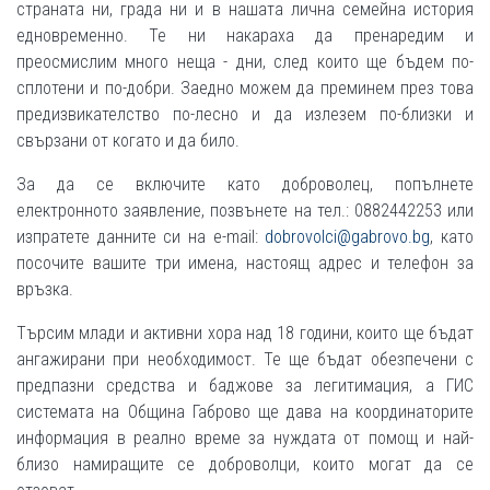
страната ни, града ни и в нашата лична семейна история
едновременно. Те ни накараха да пренаредим и
преосмислим много неща - дни, след които ще бъдем по-
сплотени и по-добри. Заедно можем да преминем през това
предизвикателство по-лесно и да излезем по-близки и
свързани от когато и да било.
За да се включите като доброволец, попълнете
eлектронното заявление, позвънете на тел.: 0882442253 или
изпратете данните си на e-mail:
dobrovolci@gabrovo.bg
, като
посочите вашите три имена, настоящ адрес и телефон за
връзка.
Търсим млади и активни хора над 18 години, които ще бъдат
ангажирани при необходимост. Те ще бъдат обезпечени с
предпазни средства и баджове за легитимация, а ГИС
системата на Община Габрово ще дава на координаторите
информация в реално време за нуждата от помощ и най-
близо намиращите се доброволци, които могат да се