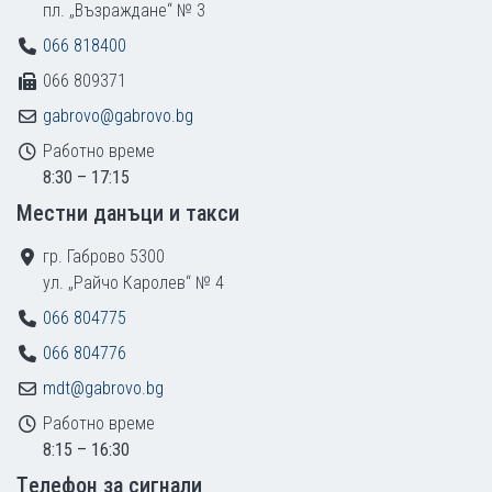
пл. „Възраждане“ № 3
066 818400
066 809371
gabrovo@gabrovo.bg
Работно време
8:30 – 17:15
Местни данъци и такси
гр. Габрово 5300
ул. „Райчо Каролев“ № 4
066 804775
066 804776
mdt@gabrovo.bg
Работно време
8:15 – 16:30
Tелефон за сигнали