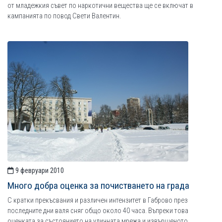
от младежкия съвет по наркотични вещества ще се включат в
кампанията по повод Свети Валентин.
9 февруари 2010
Много добра оценка за почистването на града
С кратки прекъсвания и различен интензитет в Габрово през
последните дни валя сняг общо около 40 часа. Въпреки това
оценката за състоянието на уличната мрежа и извършеното