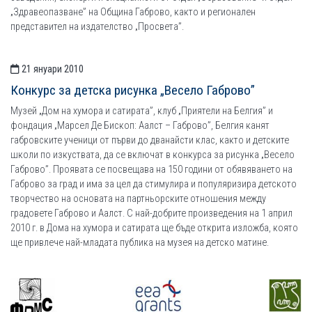
„Здравеопазване” на Община Габрово, както и регионален
представител на издателство „Просвета”.
21 януари 2010
Конкурс за детска рисунка „Весело Габрово”
Музей „Дом на хумора и сатирата”, клуб „Приятели на Белгия” и
фондация „Марсел Де Бископ: Аалст – Габрово”, Белгия канят
габровските ученици от първи до дванайсти клас, както и детските
школи по изкуствата, да се включат в конкурса за рисунка „Весело
Габрово”. Проявата се посвещава на 150 години от обявяването на
Габрово за град и има за цел да стимулира и популяризира детското
творчество на основата на партньорските отношения между
градовете Габрово и Аалст. С най-добрите произведения на 1 април
2010 г. в Дома на хумора и сатирата ще бъде открита изложба, която
ще привлече най-младата публика на музея на детско матине.