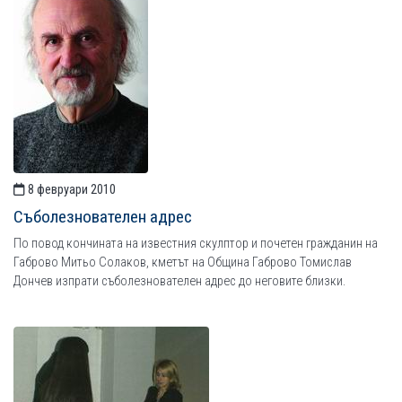
8 февруари 2010
Съболезнователен адрес
По повод кончината на известния скулптор и почетен гражданин на
Габрово Митьо Солаков, кметът на Община Габрово Томислав
Дончев изпрати съболезнователен адрес до неговите близки.