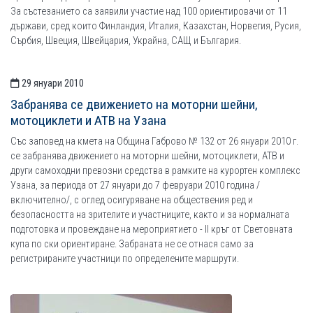
За състезанието са заявили участие над 100 ориентировачи от 11
държави, сред които Финландия, Италия, Казахстан, Норвегия, Русия,
Сърбия, Швеция, Швейцария, Украйна, САЩ и България.
29 януари 2010
Забранява се движението на моторни шейни,
мотоциклети и АТВ на Узана
Със заповед на кмета на Община Габрово № 132 от 26 януари 2010 г.
се забранява движението на моторни шейни, мотоциклети, АТВ и
други самоходни превозни средства в рамките на курортен комплекс
Узана, за периода от 27 януари до 7 февруари 2010 година /
включително/, с оглед осигуряване на обществения ред и
безопасността на зрителите и участниците, както и за нормалната
подготовка и провеждане на мероприятието - ІІ кръг от Световната
купа по ски ориентиране. Забраната не се отнася само за
регистрираните участници по определените маршрути.