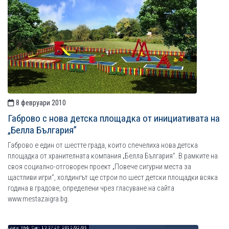
8 февруари 2010
Габрово с нова детска площадка от инициативата на
„Белла България”
Габрово е един от шестте града, които спечелиха нова детска
площадка от хранителната компания „Белла България”. В рамките на
своя социално-отговорен проект „Повече сигурни места за
щастливи игри”, холдингът ще строи по шест детски площадки всяка
година в градове, определени чрез гласуване на сайта
www.mestazaigra.bg.