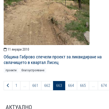
11 януари 2010
Община Габрово спечели проект за ликвидиране на
свлачището в квартал Лисец
проекти
благоустрояване
Предходна страница
1
...
661
662
663
664
665
...
674
АКТУАЛНО