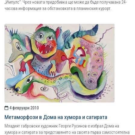
„Импулс”. Чрез новата придобивка ще може да бъде получавана 24-
часова информация за обстановката в планинския курорт.
4 февруари 2010
Метаморфози в Дома на хумора и сатирата
Младият габровски художник Георги Русинов е избрал Дома на
хумора и сатирата за представянето на своята първа самостоятелна