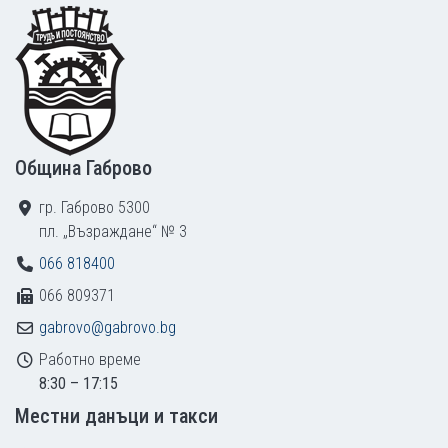
Footer
Община Габрово
гр. Габрово 5300
пл. „Възраждане“ № 3
066 818400
066 809371
gabrovo@gabrovo.bg
Работно време
8:30 – 17:15
Местни данъци и такси