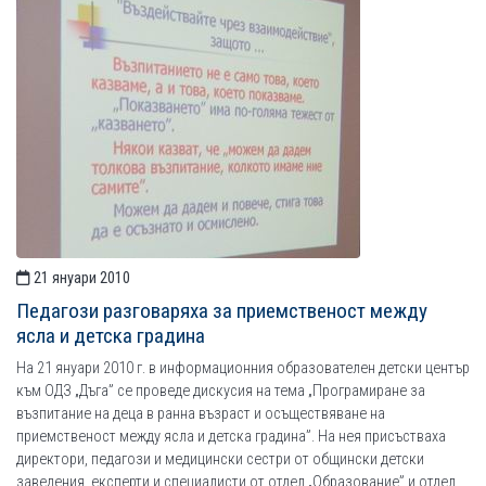
21 януари 2010
Педагози разговаряха за приемственост между
ясла и детска градина
На 21 януари 2010 г. в информационния образователен детски център
към ОДЗ „Дъга” се проведе дискусия на тема „Програмиране за
възпитание на деца в ранна възраст и осъществяване на
приемственост между ясла и детска градина”. На нея присъстваха
директори, педагози и медицински сестри от общински детски
заведения, експерти и специалисти от oтдел „Образование” и oтдел