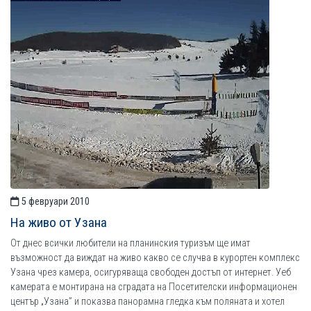
5 февруари 2010
На живо от Узана
От днес всички любители на планинския туризъм ще имат
възможност да виждат на живо какво се случва в курортен комплекс
Узана чрез камера, осигуряваща свободен достъп от интернет. Уеб
камерата е монтирана на сградата на Посетителски информационен
център „Узана” и показва панорамна гледка към поляната и хотел