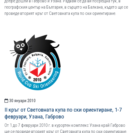
добре дошли в Габрово и Узана. Радвам се да ви посрещна тук, в
географския център на България, в сърцето на Балкана, където ще се
проведе вторият кръг от Световната купа по ски ориентиране.
30 януари 2010
ІІ кръг от Световната купа по ски ориентиране, 1-7
февруари, Узана, Габрово
От 1 до 7 февруари 2010 г. в курортен комплекс Узана край Габрово
ще се проведе вторият кръг от Световната купа по ски ориентиране.