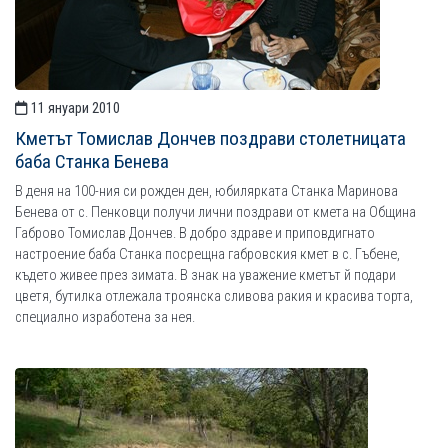
11 януари 2010
Кметът Томислав Дончев поздрави столетницата
баба Станка Бенева
В деня на 100-ния си рожден ден, юбилярката Станка Маринова
Бенева от с. Пенковци получи лични поздрави от кмета на Община
Габрово Томислав Дончев. В добро здраве и приповдигнато
настроение баба Станка посрещна габровския кмет в с. Гъбене,
където живее през зимата. В знак на уважение кметът й подари
цветя, бутилка отлежала троянска сливова ракия и красива торта,
специално изработена за нея.