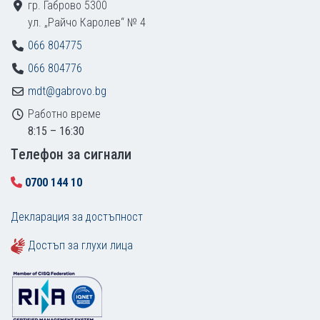
гр. Габрово 5300
ул. „Райчо Каролев“ № 4
066 804775
066 804776
mdt@gabrovo.bg
Работно време
8:15 – 16:30
Tелефон за сигнали
0700 144 10
Декларация за достъпност
Достъп за глухи лица