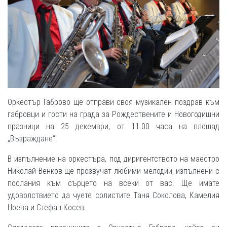
Оркестър Габрово ще отправи своя музикален поздрав към
габровци и гости на града за Рождествените и Новогодишни
празници на 25 декември, от 11.00 часа на площад
„Възраждане“.
В изпълнение на оркестъра, под диригентството на маестро
Николай Венков ще прозвучат любими мелодии, изпълнени с
послания към сърцето на всеки от вас. Ще имате
удоволствието да чуете солистите Таня Соколова, Камелия
Ноева и Стефан Косев.