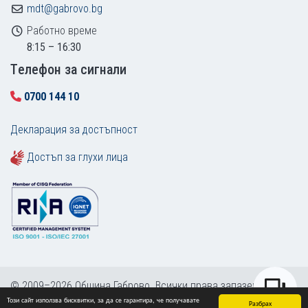
mdt@gabrovo.bg
Работно време
8:15 – 16:30
Tелефон за сигнали
0700 144 10
Декларация за достъпност
Достъп за глухи лица
© 2009–2026 Община Габрово. Всички права запазени.
Този сайт използва бисквитки, за да се гарантира, че получавате
Карта на сайта
Разбрах