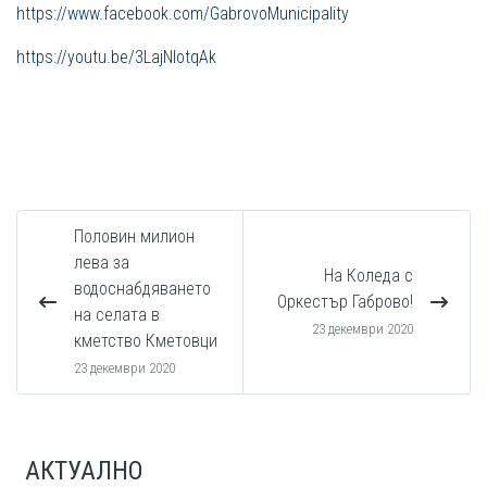
https://www.facebook.com/GabrovoMunicipality
https://youtu.be/3LajNlotqAk
Половин милион
лева за
На Коледа с
водоснабдяването
Оркестър Габрово!
на селата в
23 декември 2020
кметство Кметовци
23 декември 2020
АКТУАЛНО