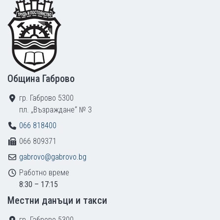
Footer
Община Габрово
гр. Габрово 5300
пл. „Възраждане“ № 3
066 818400
066 809371
gabrovo@gabrovo.bg
Работно време
8:30 – 17:15
Местни данъци и такси
гр. Габрово 5300