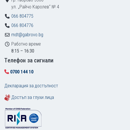
ул. „Райчо Каролев“ № 4
066 804775
066 804776
mdt@gabrovo.bg
Работно време
8:15 – 16:30
Tелефон за сигнали
0700 144 10
Декларация за достъпност
Достъп за глухи лица