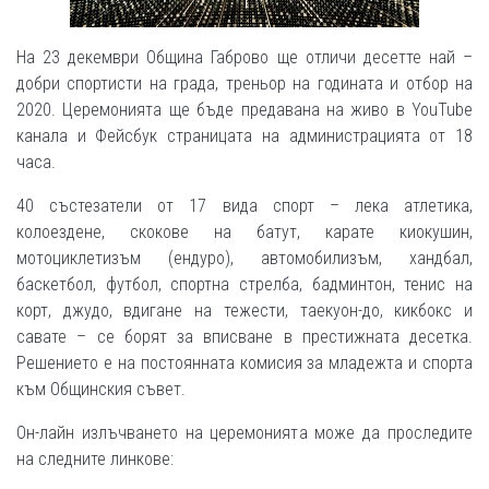
На 23 декември Община Габрово ще отличи десетте най –
добри спортисти на града, треньор на годината и отбор на
2020. Церемонията ще бъде предавана на живо в YouTube
канала и Фейсбук страницата на администрацията от 18
часа.
40 състезатели от 17 вида спорт – лека атлетика,
колоездене, скокове на батут, карате киокушин,
мотоциклетизъм (ендуро), автомобилизъм, хандбал,
баскетбол, футбол, спортна стрелба, бадминтон, тенис на
корт, джудо, вдигане на тежести, таекуон-до, кикбокс и
савате – се борят за вписване в престижната десетка.
Решението е на постоянната комисия за младежта и спорта
към Общинския съвет.
Он-лайн излъчването на церемонията може да проследите
на следните линкове: