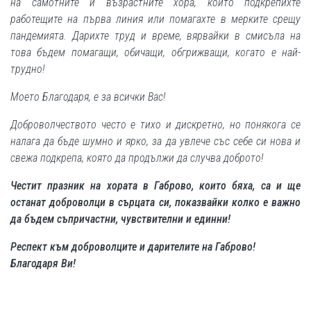
на самотните и възрастните хора, които подкрепихте
работещите на първа линия или помагахте в мерките срещу
пандемията. Дарихте труд и време, вярвайки в смисъла на
това бъдем помагащи, обичащи, обгрижващи, когато е най-
трудно!
Моето Благодаря, е за всички Вас!
Доброволчеството често е тихо и дискретно, но понякога се
налага да бъде шумно и ярко, за да увлече със себе си нова и
свежа подкрепа, която да продължи да случва доброто!
Честит празник на хората в Габрово, които бяха, са и ще
останат доброволци в сърцата си, показвайки колко е важно
да бъдем съпричастни, чувствителни и единни!
Респект към доброволците и дарителите на Габрово!
Благодаря Ви!