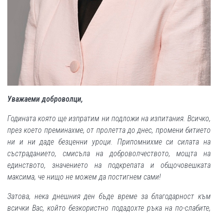
Уважаеми доброволци,
Годината която ще изпратим ни подложи на изпитания. Всичко,
през което преминахме, от пролетта до днес, промени битието
ни и ни даде безценни уроци. Припомнихме си силата на
състраданието, смисъла на доброволчеството, мощта на
единството, значението на подкрепата и общочовешката
максима, че нищо не можем да постигнем сами!
Затова, нека днешния ден бъде време за благодарност към
всички Вас, който безкористно подадохте ръка на по-слабите,