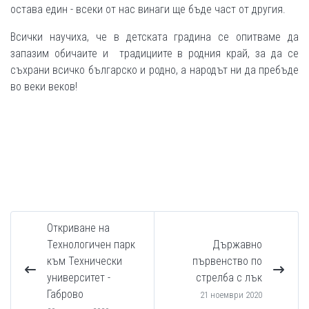
остава един - всеки от нас винаги ще бъде част от другия.
Всички научиха, че в детската градина се опитваме да
запазим обичаите и традициите в родния край, за да се
съхрани всичко българско и родно, а народът ни да пребъде
во веки веков!
Откриване на
Технологичен парк
Държавно
към Технически
първенство по
университет -
стрелба с лък
Габрово
21 ноември 2020