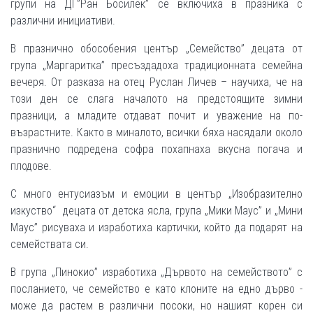
групи на ДГ”Ран Босилек” се включиха в празника с
различни инициативи.
В празнично обособения център „Семейство” децата от
група „Маргаритка” пресъздадоха традиционната семейна
вечеря. От разказа на отец Руслан Личев – научиха, че на
този ден се слага началото на предстоящите зимни
празници, а младите отдават почит и уважение на по-
възрастните. Както в миналото, всички бяха насядали около
празнично подредена софра похапнаха вкусна погача и
плодове.
С много ентусиазъм и емоции в център „Изобразително
изкуство“ децата от детска ясла, група „Мики Маус” и „Мини
Маус” рисуваха и изработиха картички, който да подарят на
семействата си.
В група „Пинокио” изработиха „Дървото на семейството” с
посланието, че семейство е като клоните на едно дърво -
може да растем в различни посоки, но нашият корен си