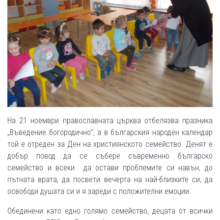
На 21 ноември православната църква отбелязва празника
„Въведение богородично”, а в българския народен календар
той е отреден за Ден на християнското семейство. Денят е
добър повод да се събере съвременно българско
семейство и всеки да остави проблемите си навън, до
пътната врата, да посвети вечерта на най-близките си, да
освободи душата си и я зареди с положителни емоции.
Обединени като едно голямо семейство, децата от всички