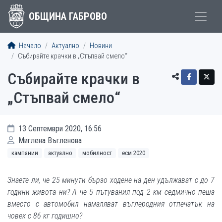
ОБЩИНА ГАБРОВО
Начало
Актуално
Новини
Събирайте крачки в „Стъпвай смело“
Събирайте крачки в
„Стъпвай смело“
13 Септември 2020, 16:56
Миглена Въгленова
кампании
актуално
мобилност
есм 2020
Знаете ли, че 25 минути бързо ходене на ден удължават с до 7
години живота ни? А че 5 пътувания под 2 км седмично пеша
вместо с автомобил намаляват въглеродния отпечатък на
човек с 86 кг годишно?