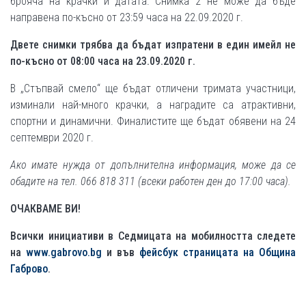
брояча на крачки и датата. Снимка 2 не може да бъде
направена по-късно от 23:59 часа на 22.09.2020 г.
Двете снимки трябва да бъдат изпратени в един имейл не
по-късно от 08:00 часа на 23.09.2020 г.
В „Стъпвай смело“ ще бъдат отличени тримата участници,
изминали най-много крачки, а наградите са атрактивни,
спортни и динамични. Финалистите ще бъдат обявени на 24
септември 2020 г.
Ако имате нужда от допълнителна информация, може да се
обадите на тел. 066 818 311 (всеки работен ден до 17:00 часа).
ОЧАКВАМЕ ВИ!
Всички инициативи в Седмицата на мобилността следете
на
www.gabrovo.bg
и във
фейсбук страницата на Община
Габрово
.