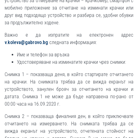
устройство за отмерване на крачки – крачкомер, смартфон с
мобилно приложение за отчитане на изминати крачки или
друг вид подходящо устройство и разбира се, удобни обувки
за продължително ходене.
Важно е да изпратите на електронен адрес
v.koleva@gabrovo.bg
следната информация:
Име и телефон за връзка
Удостоверяване на изминатите крачки чрез снимки:
Снимка 1 – показваща деня, в който стартирате отчитането
на крачки. На снимката трябва да се вижда екранът на
устройството, занулен брояч за отчитането на крачки и
датата. Снимка 1 не може да бъде направена по-рано от
00:00 часа на 16.09.2020 г.
Снимка 2 – показваща финалния ден, в който приключвате
отчитането на измерването. На снимката трябва да се
вижда екранът на устройството, отчетената стойност на