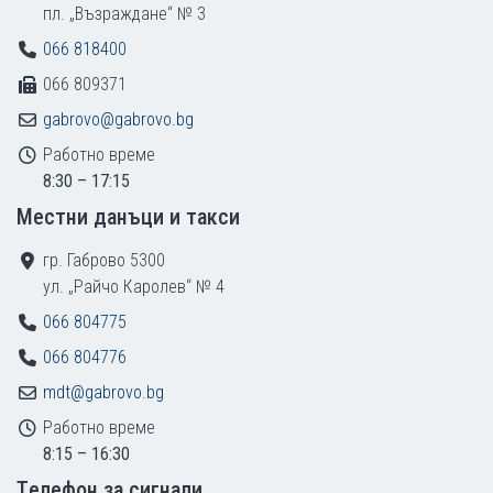
пл. „Възраждане“ № 3
066 818400
066 809371
gabrovo@gabrovo.bg
Работно време
8:30 – 17:15
Местни данъци и такси
гр. Габрово 5300
ул. „Райчо Каролев“ № 4
066 804775
066 804776
mdt@gabrovo.bg
Работно време
8:15 – 16:30
Tелефон за сигнали