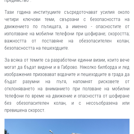
предимство“.
Тази година институциите съсредоточават усилия около
четири ключови теми, свързани с безопасността на
движението по пътищата, а именно - опасностите от
използване на мобилни телефони при шофиране; скоростта;
важността от поставяне на обезопасителен колан;
безопасността на пешеходците.
За всяка от темите са разработени единни визии, които вече
могат да бъдат видени и в Габрово. Няколко билборда и лед
изображения призовават водачите и пешеходците в града да
бъдат разумни на пътя, напомнят рисковете от
отклоняването на вниманието при ползване на мобилни
телефони по време на движение и опасността от шофиране
без обезопасителен колан, и с несоъобразена или
превишена скорост.