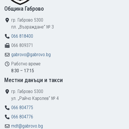
Община Габрово
гр. Габрово 5300
пл. „Възраждане“ № 3
066 818400
066 809371
gabrovo@gabrovo.bg
Работно време
8:30 – 17:15
Местни данъци и такси
гр. Габрово 5300
ул. „Райчо Каролев“ № 4
066 804775
066 804776
mdt@gabrovo.bg