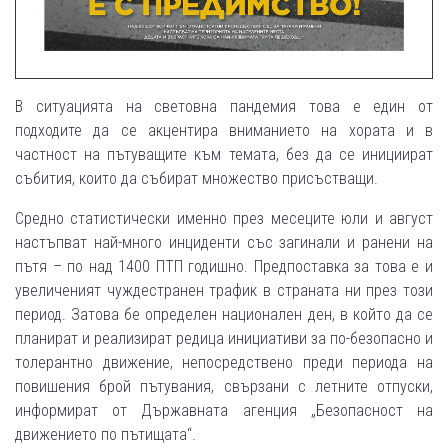
В ситуацията на световна пандемия това е един от
подходите да се акцентира вниманието на хората и в
частност на пътуващите към темата, без да се инициират
събития, които да събират множество присъстващи.
Средно статистически именно през месеците юли и август
настъпват най-много инциденти със загинали и ранени на
пътя – по над 1400 ПТП годишно. Предпоставка за това е и
увеличеният чуждестранен трафик в страната ни през този
период. Затова бе определен национален ден, в който да се
планират и реализират редица инициативи за по-безопасно и
толерантно движение, непосредствено преди периода на
повишения брой пътувания, свързани с летните отпуски,
информират от Държавната агенция „Безопасност на
движението по пътищата“.