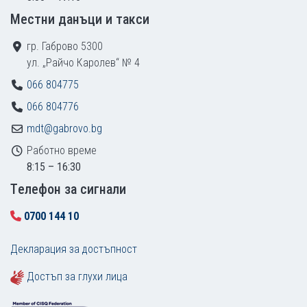
Местни данъци и такси
гр. Габрово 5300
ул. „Райчо Каролев“ № 4
066 804775
066 804776
mdt@gabrovo.bg
Работно време
8:15 – 16:30
Tелефон за сигнали
0700 144 10
Декларация за достъпност
Достъп за глухи лица