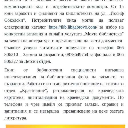
компютърната зала и потребителските компютри. От 15
юни заработи и филиалът на библиотеката на ул. „Йосиф
Соколски”.
Потребителите биха могли да ползват
електронния каталог
https://ilib.libgabrovo.com/
за избор на
конкретни заглавия
и онлайн услугата „Моята библиотека”
за заявка на литература и презаписване на заети документи.
Същите услуги читателите получават на телефон 066
806210 – Заемна за възрастни, 0878649754 за филиала и 066
806327 за Детски отдел.
Екип от библиотечни специалисти извършва
инвентаризация на библиотечния фонд на заемната за
възрастни. Работи се и по аналитично описание на статии за
отдел „Краезнание”, ретроконверсия на краеведската
картотека, дигитализация на краеведски документи. По
телефона и чрез имейл се приемат заявки, справки и
запитвания и се извършва
презаписване на вече заетата
литература
.