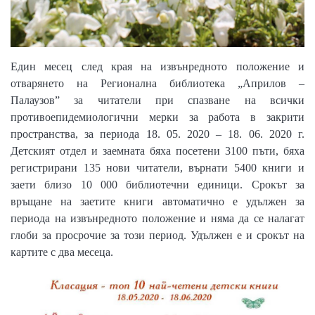
Един месец след края на извънредното положение и
отварянето
на Регионална библиотека „Априлов –
Палаузов” за читатели при спазване на всички
противоепидемиологични мерки за работа в закрити
пространства, за периода 18. 05. 2020 – 18. 06. 2020 г.
Детският отдел и заемната бяха посетени
3100 пъти
, бяха
регистрирани
135
нови читатели, върнати
5400
книги и
заети близо
10 000
библиотечни единици.
Срокът за
връщане на заетите книги автоматично е удължен за
периода на извънредното положение и няма да се налагат
глоби за просрочие за този период. Удължен е и срокът на
картите с два месеца.