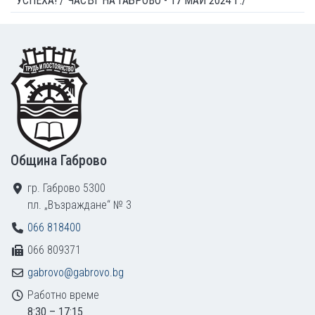
УСПЕХА! /"ЧАСЪТ НА ГАБРОВО - 17 МАЙ 2024 Г./
Footer
Община Габрово
гр. Габрово 5300
пл. „Възраждане“ № 3
066 818400
066 809371
gabrovo@gabrovo.bg
Работно време
8:30 – 17:15