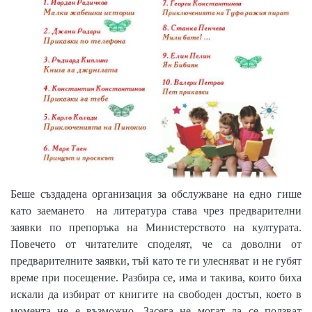
Беше създадена организация за обслужване на едно гише
като заемането
на литература става чрез предварителни
заявки по препоръка на Министерството на културата.
Повечето от читателите споделят, че са доволни от
предварителните заявки, тъй като те ги улесняват и не губят
време при посещение. Разбира се, има и такива, които биха
искали да избират от книгите на свободен достъп, което в
момента не е възможно. Засега не могат да се ползват