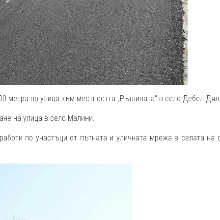
00 метра по улица към местността „Рътлината“ в село Дебел Дял
ане на улица в село Малини.
 работи по участъци от пътната и уличната мрежа в селата на