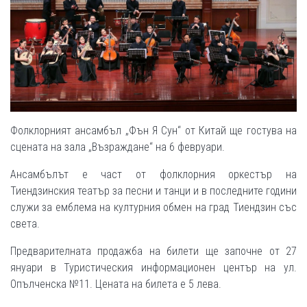
Фолклорният ансамбъл „Фън Я Сун“ от Китай ще гостува на
сцената на зала „Възраждане“ на 6 февруари.
Ансамбълът е част от фолклорния оркестър на
Тиендзинския театър за песни и танци и в последните години
служи за емблема на културния обмен на град Тиендзин със
света.
Предварителната продажба на билети ще започне от 27
януари в Туристическия информационен център на ул.
Опълченска №11. Цената на билета е 5 лева.