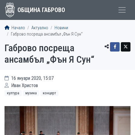
ОБЩИНА ГАБРОВО
Начало
Актуално
Новини
Габрово посреща ансамбъл „Фън Я Сун“
Габрово посреща
ансамбъл „Фън Я Сун“
16 януари 2020, 15:07
Иван Христов
култура
музика
концерт