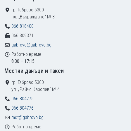
гр. Габрово 5300
пл. „Възраждане“ № 3
066 818400
066 809371
gabrovo@gabrovo.bg
Работно време
8:30 – 17:15
Местни данъци и такси
гр. Габрово 5300
ул. „Райчо Каролев“ № 4
066 804775
066 804776
mdt@gabrovo.bg
Работно време