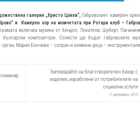
удожествена галерия „Христо Цокев“,
Габровският камерен орке
брово“ и Камерен хор на момчетата при Ротари клуб – Габр
грамата включва музика от Хендел, Локатели, Шуберт, Паганини
и български композитори. Солисти ще бъдат габровските муз
 орган, Мария Бончева – сопран и изявени деца – инструментали
Заповядайте на благотворителен базар с
 семинар
изделия, изработени от потребителите на
социални услуги
11 декември 2019