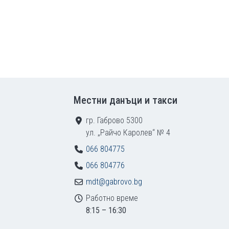
Местни данъци и такси
гр. Габрово 5300
ул. „Райчо Каролев“ № 4
066 804775
066 804776
mdt@gabrovo.bg
Работно време
8:15 – 16:30