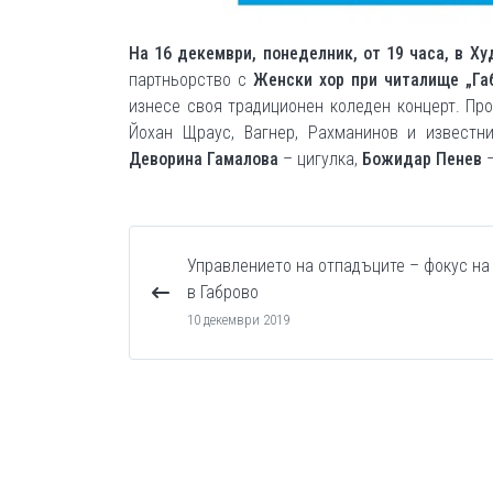
На 16 декември, понеделник, от 19 часа, в Х
партньорство с
Женски хор при читалище „Га
изнесе своя традиционен коледен концерт. Про
Йохан Щраус, Вагнер, Рахманинов и известн
Деворина Гамалова
– цигулка,
Божидар Пенев
–
Управлението на отпадъците – фокус на
в Габрово
10 декември 2019