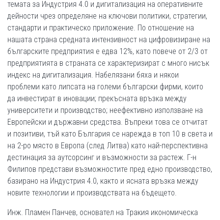
темата за Индустрия 4.0 и дигитализация на оперативните
дейности чрез определяне на ключови политики, стратегии,
стандарти и практическо приложение. По отношение на
нашата страна средната интензивност на цифровизиране на
българските предприятия е едва 12%, като повече от 2/3 от
предприятията в страната се характеризират с много нисък
индекс на дигитализация. Набелязани бяха и някои
проблеми като липсата на големи български фирми, които
да инвестират в иновации; прекъсната връзка между
университети и производство; неефективно използване на
Европейски и държавни средства. Въпреки това се отчитат
и позитиви, тъй като България се нарежда в топ 10 в света и
на 2-ро място в Европа (след Литва) като най-перспективна
дестинация за аутсорсинг и възможности за растеж. Г-н
Филипов представи възможностите пред едно производство,
базирано на Индустрия 4.0, както и ясната връзка между
новите технологии и производствата на бъдещето.
Инж. Пламен Панчев, основател на Тракия икономическа