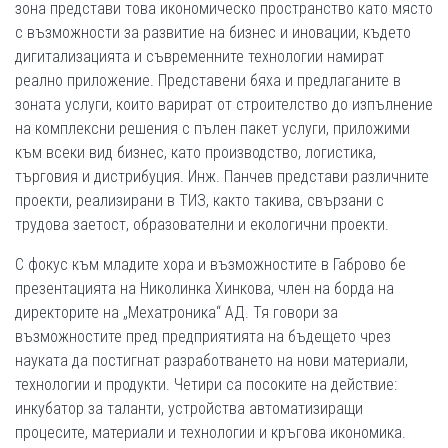
зона представи това икономическо пространство като място
с възможности за развитие на бизнес и иновации, където
дигитализацията и съвременните технологии намират
реално приложение. Представени бяха и предлаганите в
зоната услуги, които варират от строителство до изпълнение
на комплексни решения с пълен пакет услуги, приложими
към всеки вид бизнес, като производство, логистика,
търговия и дистрибуция. Инж. Панчев представи различните
проекти, реализирани в ТИЗ, както такива, свързани с
трудова заетост, образователни и екологични проекти.
С фокус към младите хора и възможностите в Габрово бе
презентацията на Николинка Хинкова, член на борда на
директорите на „Мехатроника“ АД. Тя говори за
възможностите пред предприятията на бъдещето чрез
науката да постигнат разработването на нови материали,
технологии и продукти. Четири са посоките на действие:
инкубатор за таланти, устройства автоматизиращи
процесите, материали и технологии и кръгова икономика.