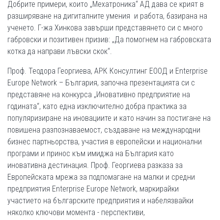
Добрите примери, които „Мехатроника“ АД дава се крият в
разширяване на дигиталните умения и работа, базирана на
ученето. Г-жа Хинкова завърши представянето си с много
габровски и позитивен призив: „Да помогнем на габровската
котка да направи лъвски скок“.
Проф. Теодора Георгиева, АРК Консултинг ЕООД и Enterprise
Europe Network – България, започна презентацията си с
представяне на конкурса „Иновативно предприятие на
годината“, като една изключително добра практика за
популяризиране на иновациите и като начин за постигане на
повишена разпознаваемост, създаване на международни
бизнес партньорства, участия в европейски и национални
програми и принос към имиджа на България като
иновативна дестинация. Проф. Георгиева разказа за
Европейската мрежа за подпомагане на малки и средни
предприятия Enterprise Europe Network, маркирайки
участието на българските предприятия и набелязвайки
няколко ключови момента - перспективи,