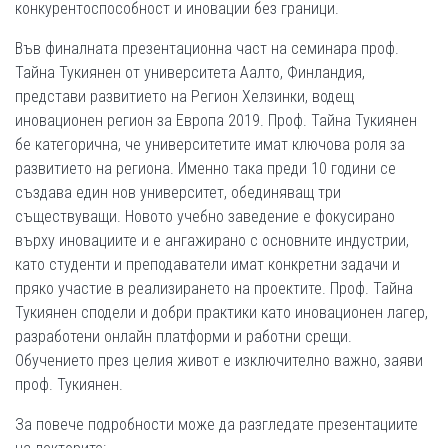
конкурентоспособност и иновации без граници.
Във финалната презентационна част на семинара проф.
Тайна Тукиянен от университета Аалто, Финландия,
представи развитието на Регион Хелзинки, водещ
иновационен регион за Европа 2019. Проф. Тайна Тукиянен
бе категорична, че университетите имат ключова роля за
развитието на региона. Именно така преди 10 години се
създава един нов университет, обединяващ три
съществуващи. Новото учебно заведение е фокусирано
върху иновациите и е ангажирано с основните индустрии,
като студенти и преподаватели имат конкретни задачи и
пряко участие в реализирането на проектите. Проф. Тайна
Тукиянен сподели и добри практики като иновационен лагер,
разработени онлайн платформи и работни срещи.
Обучението през целия живот е изключително важно, заяви
проф. Тукиянен.
За повече подробности може да разгледате презентациите