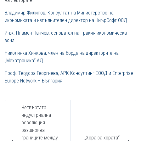
на лекторите:
Владимир Филипов, Консултат на Министерство на
икономиката и изпълнителен директор на НиърСофт ООД
Инж. Пламен Панчев, основател на Тракия икономическа
зона
Николинка Хинкова, член на борда на директорите на
„Мехатроника“ АД
Проф. Теодора Георгиева, АРК Консултинг ЕООД и Enterprise
Europe Network – България
Четвъртата
индустриална
революция
разширява
границите между
„Хора за хората“