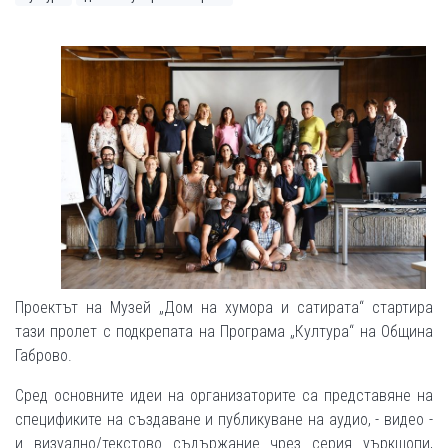
Проектът на Музей „Дом на хумора и сатирата“ стартира
тази пролет с подкрепата на Програма „Култура“ на Община
Габрово.
Сред основните идеи на организаторите са представяне на
спецификите на създаване и публикуване на аудио, - видео -
и визуално/текстово съдържание чрез серия уъркшопи,