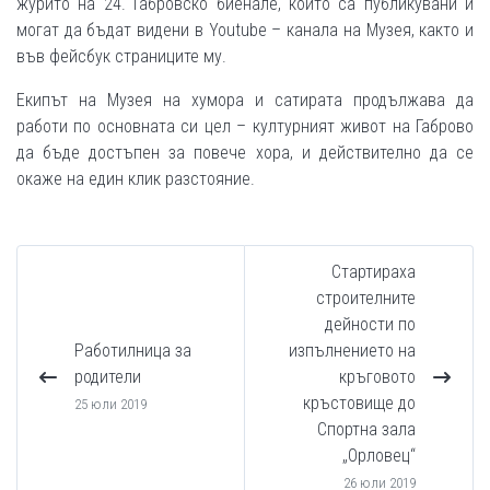
журито на 24. Габровско биенале, които са публикувани и
могат да бъдат видени в Youtube – канала на Музея, както и
във фейсбук страниците му.
Екипът на Музея на хумора и сатирата продължава да
работи по основната си цел – културният живот на Габрово
да бъде достъпен за повече хора, и действително да се
окаже на един клик разстояние.
Стартираха
строителните
дейности по
Работилница за
изпълнението на
родители
кръговото
кръстовище до
25 юли 2019
Спортна зала
„Орловец“
26 юли 2019