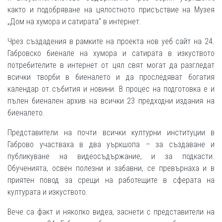
както и подобряване на цялостното присъствие на Музея
„Дом на хумора и сатирата“ в интернет.
Чрез създадения в рамките на проекта нов уеб сайт на 24.
Габровско биенале на хумора и сатирата в изкуството
потребителите в интернет от цял свят могат да разгледат
всички творби в биеналето и да проследяват богатия
календар от събития и новини. В процес на подготовка е и
пълен биенален архив на всички 23 предходни издания на
биеналето.
Представители на почти всички културни институции в
Габрово участваха в два уъркшопа – за създаване и
публикуване на видеосъдържание, и за подкасти.
Обученията, освен полезни и забавни, се превърнаха и в
приятен повод за срещи на работещите в сферата на
културата и изкуството.
Вече са факт и няколко видеа, заснети с представители на