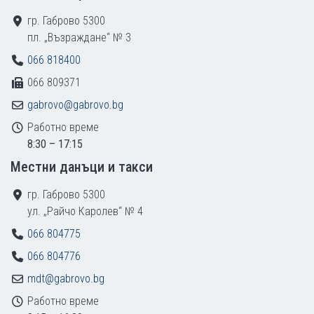
гр. Габрово 5300
пл. „Възраждане“ № 3
066 818400
066 809371
gabrovo@gabrovo.bg
Работно време
8:30 – 17:15
Местни данъци и такси
гр. Габрово 5300
ул. „Райчо Каролев“ № 4
066 804775
066 804776
mdt@gabrovo.bg
Работно време