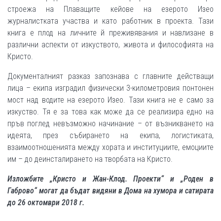
строежа на Плаващите кейове на езерото Изео
журналистката участва и като работник в проекта. Тази
книга е плод на личните й преживявания и навлизане в
различни аспекти от изкуството, живота и философията на
Кристо.
Документалният разказ запознава с главните действащи
лица – екипа изградил физически 3-километровия понтонен
мост над водите на езерото Изео. Тази книга не е само за
изкуство. Тя е за това как може да се реализира едно на
пръв поглед невъзможно начинание – от възникването на
идеята, през събирането на екипа, логистиката,
взаимоотношенията между хората и институциите, емоциите
им – до деинсталирането на творбата на Кристо.
Изложбите „Кристо и Жан-Клод. Проекти“ и „Роден в
Габрово“ могат да бъдат видяни в Дома на хумора и сатирата
до 26 октомври 2018 г.