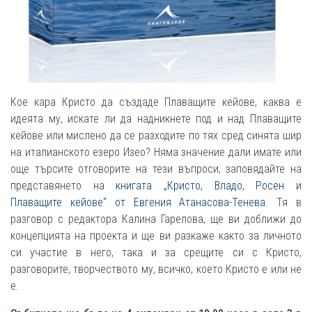
Кое кара Кристо да създаде Плаващите кейове, каква е
идеята му, искате ли да надникнете под и над Плаващите
кейове или мислено да се разходите по тях сред синята шир
на италианското езеро Изео? Няма значение дали имате или
още търсите отговорите на тези въпроси, заповядайте на
представянето на
книгата „Кристо, Владо, Росен и
Плаващите кейове“ от Евгения Атанасова-Тенева
. Тя в
разговор с редактора Калина Гарелова, ще ви доближи до
концепцията на проекта и ще ви разкаже както за личното
си участие в него, така и за срещите си с Кристо,
разговорите, творчеството му, всичко, което Кристо е или не
е.