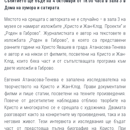
Събитието ще бъде на 4 октомври от 18.00 часа в зала 3 в
Дома на хумора и сатирата
.
Мястото на срещата с авторката не е случайно – в зала 3 на
музея се намират изложбите „Кристо и Жан-Клод. Проекти“ и
„Роден в Габрово“. Журналистката е автор на текстовете в
изложбата „Роден в Габрово“, в която са представени
ранните години на Христо Явашев в града. Атанасова-Тенева
е автор и на някои от филмите, посветени на Кристо и Жан-
Клод, които бяха част и от съпътстващата програма към
двете изложби в Габрово.
Евгения Атанасова-Тенева е запалена изследователка на
творчеството на Кристо и Жан-Клод. Прави документални
филми и пише статии, посветени на техните произведения.
Повече от десетилетие наблюдава отблизо творбите на
Кристо и многократно се е срещала с художника. Двамата
разговарят както за конкретните му произведения, така и за
неговия живот. Тези интервюта и изследвания ще бъдат
част от предстояща пълна биография на Кристо. При