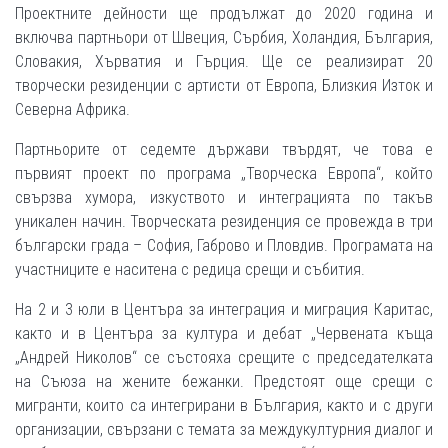
Проектните дейности ще продължат до 2020 година и
включва партньори от Швеция, Сърбия, Холандия, България,
Словакия, Хърватия и Гърция. Ще се реализират 20
творчески резиденции с артисти от Европа, Близкия Изток и
Северна Африка.
Партньорите от седемте държави твърдят, че това е
първият проект по програма „Творческа Европа“, който
свързва хумора, изкуството и интеграцията по такъв
уникален начин. Творческата резиденция се провежда в три
български града – София, Габрово и Пловдив. Програмата на
участниците е наситена с редица срещи и събития.
На 2 и 3 юли в Центъра за интеграция и миграция Каритас,
както и в Центъра за култура и дебат „Червената къща
„Андрей Николов“ се състояха срещите с председателката
на Съюза на жените бежанки. Предстоят още срещи с
мигранти, които са интегрирани в България, както и с други
организации, свързани с темата за междукултурния диалог и