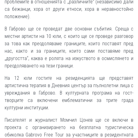
проблемите в отношенията с „различните“ (независимо дали
са бежанци, хора от други етноси, хора в неравностойно
положение).
В Габрово ще се проведат две основни събития. Среща с
местни артисти на 10 юли, с които ще се проведе разговор
за това как преодоляваме границите, които поставят пред
нас, както и за границите, които сами поставяме пред
„другостта“, каква е ролята на изкуството в осмислянето и
преодоляването на тези граници.
На 12 юли гостите на резиденцията ще представят
артистична терапия в Дневния център за пълнолетни лица с
увреждания в Габрово. В културната програма на гост-
творците са включени емблематични за трите града
културни институции.
Писателят и журналист Момчил Цонев ще се включи в
проекта с организирането на безплатна туристическа
обиколка Gabrovo Free Tour за участниците в резидентната