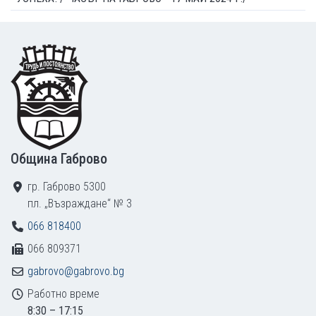
Footer
Община Габрово
гр. Габрово 5300
пл. „Възраждане“ № 3
066 818400
066 809371
gabrovo@gabrovo.bg
Работно време
8:30 – 17:15