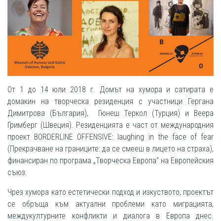
От 1 до 14 юли 2018 г. Домът на хумора и сатирата е
домакин на творческа резиденция с участници Гергана
Димитрова (България), Гюнеш Теркол (Турция) и Веера
Гримберг (Швеция). Резиденцията е част от международния
проект BORDERLINE OFFENSIVE: laughing in the face of fear
(Прекрачване на границите: да се смееш в лицето на страха),
финансиран по програма „Творческа Европа“ на Европейския
съюз.
Чрез хумора като естетически подход и изкуството, проектът
се обръща към актуални проблеми като миграцията,
междукултурните конфликти и диалога в Европа днес.