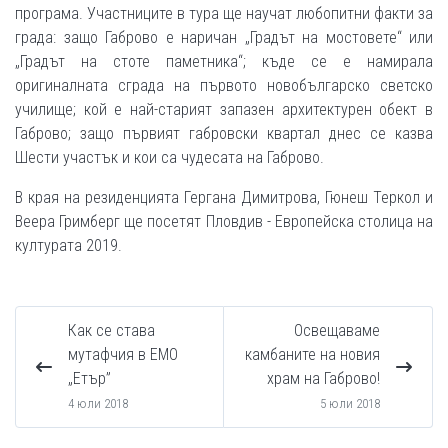
програма. Участниците в тура ще научат любопитни факти за
града: защо Габрово е наричан „Градът на мостовете“ или
„Градът на стоте паметника“; къде се е намирала
оригиналната сграда на първото новобългарско светско
училище; кой е най-старият запазен архитектурен обект в
Габрово; защо първият габровски квартал днес се казва
Шести участък и кои са чудесата на Габрово.
В края на резиденцията Гергана Димитрова, Гюнеш Теркол и
Веера Гримберг ще посетят Пловдив - Европейска столица на
културата 2019.
Как се става
Освещаваме
мутафчия в ЕМО
камбаните на новия
„Етър”
храм на Габрово!
4 юли 2018
5 юли 2018