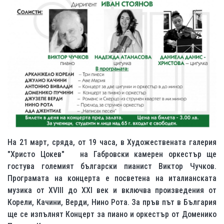
На
21
март, сряда, от 19 часа, в Художествената галерия
"Христо Цокев"
на Габровски камерен оркестър ще
гостува големият български пианист Виктор Чучков.
Програмата на концерта е посветена на италианската
музика от XVIII до XXI век и включва произведения от
Корели, Качини, Верди, Нино Рота. За пръв път в България
ще се изпълнят Концерт за пиано и оркестър от Доменико