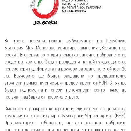
За трета поредна година омбудсманът на Република
България Мая Манолова инициира кампания „Великден за
всеки“. В специално открита сметка започна набирането на
средства, които ще бъдат раздадени на най-нуждаещите се
пенсионери под формата на ваучери за храна на стойност 20
лв. Ваучерите ще бъдат раздадени по предварително
уточнени поименни списъци, предоставени от НОИ. С тях ще
бъдат подпомогнати онези пенсионери, които няма да
получат надбавка от правителството.
Сметката е разкрита конкретно и единствено за целите на
кампанията, като титуляр е Български Червен кръст (БЧК).
Организаторите отбелязват, че ако желаете набраните
средства да отидат при пенсионерите от вашето населено