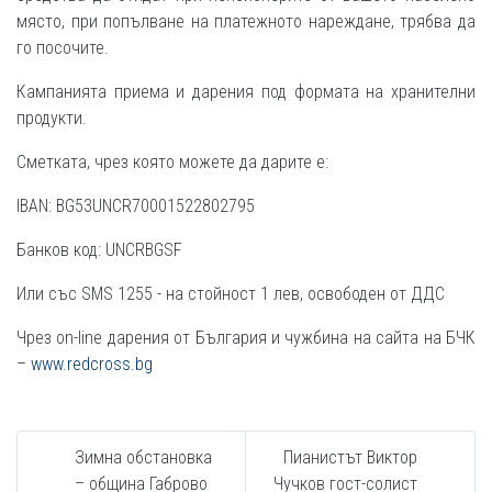
място, при попълване на платежното нареждане, трябва да
го посочите.
Кампанията приема и дарения под формата на хранителни
продукти.
Сметката, чрез която можете да дарите е:
IBAN: BG53UNCR70001522802795
Банков код: UNCRBGSF
Или със SMS 1255 - на стойност 1 лев, освободен от ДДС
Чрез on-line дарения от България и чужбина на сайта на БЧК
–
www.redcross.bg
Зимна обстановка
Пианистът Виктор
– община Габрово
Чучков гост-солист