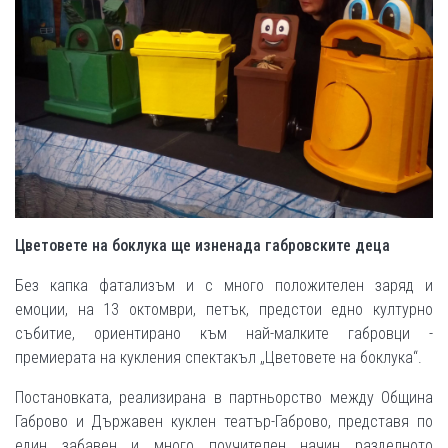
Цветовете на боклука ще изненада габровските деца
Без капка фатализъм и с много положителен заряд и
емоции, на 13 октомври, петък, предстои едно културно
събитие, ориентирано към най-малките габровци -
премиерата на кукления спектакъл „Цветовете на боклука“.
Постановката, реализирана в партньорство между Община
Габрово и Държавен куклен театър-Габрово, представя по
един забавен и много поучителен начин разделното