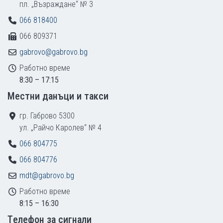
пл. „Възраждане“ № 3
066 818400
066 809371
gabrovo@gabrovo.bg
Работно време
8:30 – 17:15
Местни данъци и такси
гр. Габрово 5300
ул. „Райчо Каролев“ № 4
066 804775
066 804776
mdt@gabrovo.bg
Работно време
8:15 – 16:30
Tелефон за сигнали