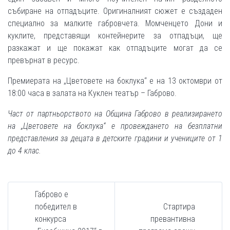
събиране на отпадъците. Оригиналният сюжет е създаден
специално за малките габровчета. Момченцето Дони и
куклите, представящи контейнерите за отпадъци, ще
разкажат и ще покажат как отпадъците могат да се
превърнат в ресурс.
Премиерата на „Цветовете на боклука“ е на 13 октомври от
18:00 часа в залата на Куклен театър – Габрово.
Част от партньорството на Община Габрово в реализирането
на „Цветовете на боклука“ е провеждането на безплатни
представления за децата в детските градини и учениците от 1
до 4 клас.
Габрово е
победител в
Стартира
конкурса
превантивна