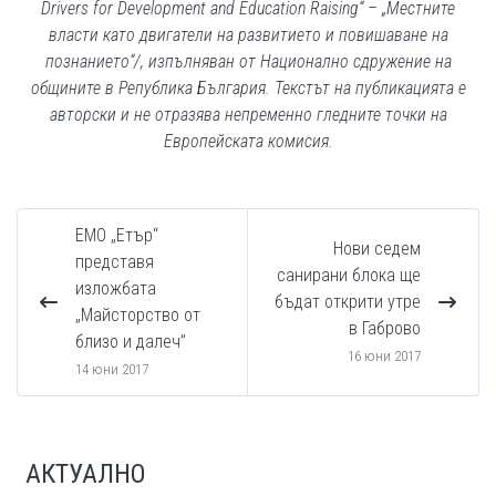
Drivers for Development and Education Raising“ – „Местните
власти като двигатели на развитието и повишаване на
познанието“/, изпълняван от Национално сдружение на
общините в Република България.
Текстът на публикацията е
авторски и не отразява непременно гледните точки на
Европейската комисия.
ЕМО „Етър“
Нови седем
представя
санирани блока ще
изложбата
бъдат открити утре
„Майсторство от
в Габрово
близо и далеч”
16 юни 2017
14 юни 2017
АКТУАЛНО