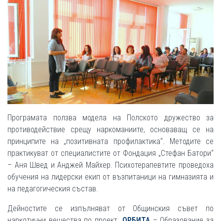
Програмата ползва модела на Полското дружество за
противодействие срещу наркоманиите, основаващ се на
принципите на „позитивната профилактика“. Методите се
практикуват от специалистите от Фондация „Стефан Батори“
– Аня Швед и Анджей Майхер. Психотерапевтите проведоха
обучения на лидерски екип от възпитаници на гимназията и
на педагогическия състав.
Дейностите се изпълняват от Общинския съвет по
наркотични вещества по проект „
ОРБИТА
– Образование за