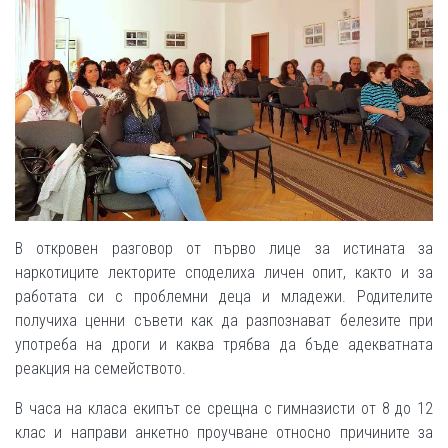
В откровен разговор от първо лице за истината за
наркотиците лекторите споделиха личен опит, както и за
работата си с проблемни деца и младежи. Родителите
получиха ценни съвети как да разпознават белезите при
употреба на дроги и каква трябва да бъде адекватната
реакция на семейството.
В часа на класа екипът се срещна с гимназисти от 8 до 12
клас и направи анкетно проучване относно причините за