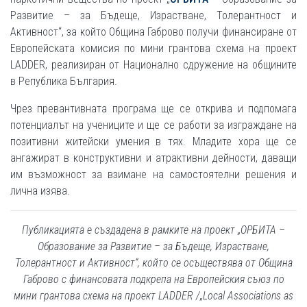
Развитие – за Бъдеще, Израстване, Толерантност и
Активност“, за който Община Габрово получи финансиране от
Европейската комисия по мини грантова схема на проект
LADDER, реализиран от Национално сдружение на общините
в Република България.
Чрез превантивната програма ще се открива и подпомага
потенциалът на учениците и ще се работи за изграждане на
позитивни житейски умения в тях. Младите хора ще се
ангажират в конструктивни и атрактивни дейности, даващи
им възможност за взимане на самостоятелни решения и
лична изява.
Публикацията е създадена в рамките на проект „ОРБИТА –
Образование за Развитие – за Бъдеще, Израстване,
Толерантност и Активност“, който се осъществява от Община
Габрово с финансовата подкрепа на Европейския съюз по
мини грантова схема на проект LADDER /„Local Associations as