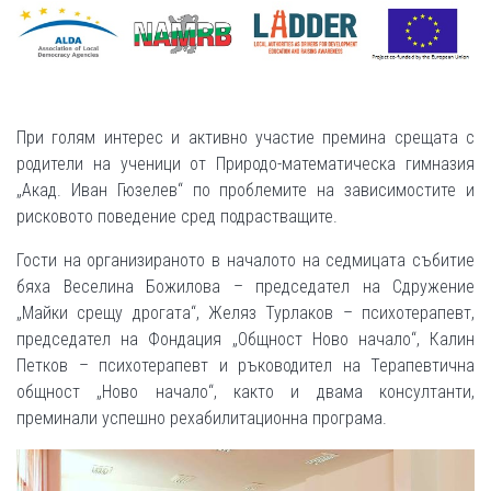
При голям интерес и активно участие премина срещата с
родители на ученици от Природо-математическа гимназия
„Акад. Иван Гюзелев“ по проблемите на зависимостите и
рисковото поведение сред подрастващите.
Гости на организираното в началото на седмицата събитие
бяха Веселина Божилова – председател на Сдружение
„Майки срещу дрогата“, Желяз Турлаков – психотерапевт,
председател на Фондация „Общност Ново начало“, Калин
Петков – психотерапевт и ръководител на Терапевтична
общност „Ново начало“, както и двама консултанти,
преминали успешно рехабилитационна програма.