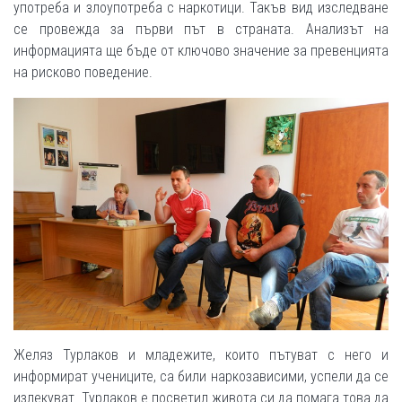
употреба и злоупотреба с наркотици. Такъв вид изследване
се провежда за първи път в страната. Анализът на
информацията ще бъде от ключово значение за превенцията
на рисково поведение.
Желяз Турлаков и младежите, които пътуват с него и
информират учениците, са били наркозависими, успели да се
излекуват. Турлаков е посветил живота си да помага това да