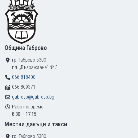
Footer
Община Габрово
гр. Габрово 5300
пл. „Възраждане“ № 3
066 818400
066 809371
gabrovo@gabrovo.bg
Работно време
8:30 – 17:15
Местни данъци и такси
гр. Габрово 5300