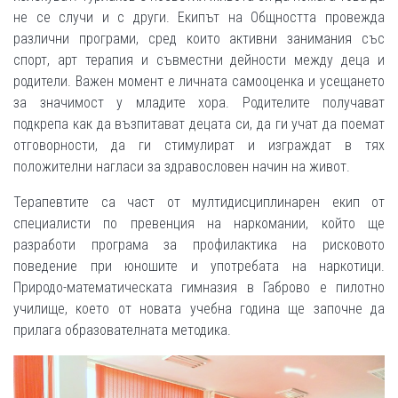
не се случи и с други. Екипът на Общността провежда
различни програми, сред които активни занимания със
спорт, арт терапия и съвместни дейности между деца и
родители. Важен момент е личната самооценка и усещането
за значимост у младите хора. Родителите получават
подкрепа как да възпитават децата си, да ги учат да поемат
отговорности, да ги стимулират и изграждат в тях
положителни нагласи за здравословен начин на живот.
Терапевтите са част от мултидисциплинарен екип от
специалисти по превенция на наркомании, който ще
разработи програма за профилактика на рисковото
поведение при юношите и употребата на наркотици.
Природо-математическата гимназия в Габрово е пилотно
училище, което от новата учебна година ще започне да
прилага образователната методика.