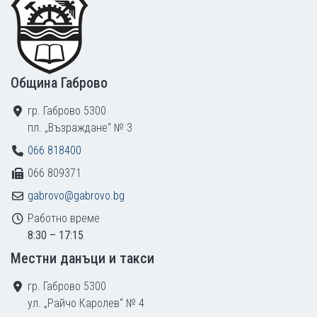
Община Габрово
гр. Габрово 5300
пл. „Възраждане“ № 3
066 818400
066 809371
gabrovo@gabrovo.bg
Работно време
8:30 – 17:15
Местни данъци и такси
гр. Габрово 5300
ул. „Райчо Каролев“ № 4