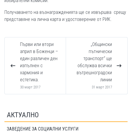
избирателни комисии.
Получаването на възнагражденията ще се извършва срещу
представяне на лична карта и удостоверение от РИК.
Първи или втори
„Общински
април в Боженци –
пътнически
един различен ден
транспорт“ ще
изпълнен с
обслужва всички
хармония и
вътрешноградски
естетика.
линии
30 март 2017
31 март 2017
АКТУАЛНО
ЗАВЕДЕНИЕ ЗА СОЦИАЛНИ УСЛУГИ