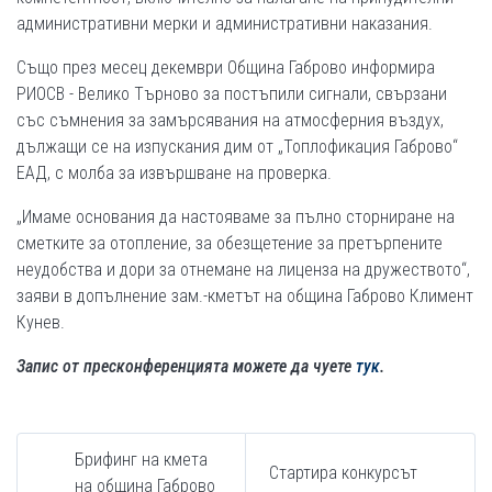
административни мерки и административни наказания.
Също през месец декември Община Габрово информира
РИОСВ - Велико Търново за постъпили сигнали, свързани
със съмнения за замърсявания на атмосферния въздух,
дължащи се на изпускания дим от „Топлофикация Габрово“
ЕАД, с молба за извършване на проверка.
„Имаме основания да настояваме за пълно сторниране на
сметките за отопление, за обезщетение за претърпените
неудобства и дори за отнемане на лиценза на дружеството“,
заяви в допълнение зам.-кметът на община Габрово Климент
Кунев.
Запис от пресконференцията можете да чуете
тук
.
Брифинг на кмета
Стартира конкурсът
на община Габрово