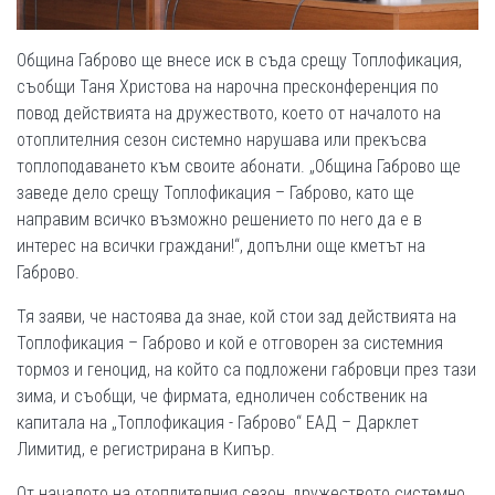
Община Габрово ще внесе иск в съда срещу Топлофикация,
съобщи Таня Христова на нарочна пресконференция по
повод действията на дружеството, което от началото на
отоплителния сезон системно нарушава или прекъсва
топлоподаването към своите абонати. „Община Габрово ще
заведе дело срещу Топлофикация – Габрово, като ще
направим всичко възможно решението по него да е в
интерес на всички граждани!“, допълни още кметът на
Габрово.
Тя заяви, че настоява да знае, кой стои зад действията на
Топлофикация – Габрово и кой е отговорен за системния
тормоз и геноцид, на който са подложени габровци през тази
зима, и съобщи, че фирмата, едноличен собственик на
капитала на „Топлофикация - Габрово“ ЕАД – Дарклет
Лимитид, е регистрирана в Кипър.
От началото на отоплителния сезон, дружеството системно