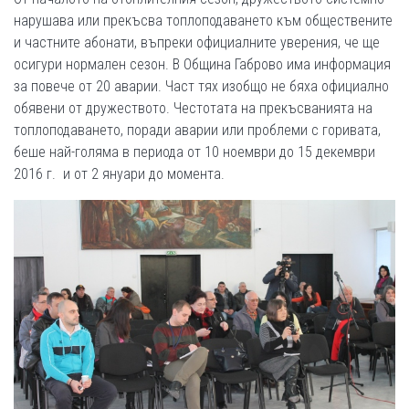
нарушава или прекъсва топлоподаването към обществените
и частните абонати, въпреки официалните уверения, че ще
осигури нормален сезон. В Община Габрово има информация
за повече от 20 аварии. Част тях изобщо не бяха официално
обявени от дружеството. Честотата на прекъсванията на
топлоподаването, поради аварии или проблеми с горивата,
беше най-голяма в периода от 10 ноември до 15 декември
2016 г. и от 2 януари до момента.