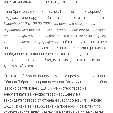
разходи за електроенергия или друг вид отопление.
Таня Христова съобщи още, че „Топлофикация - Габрово“
ЕАД системно нарушава Закона за енергетиката и чл. 3 от
Наредба № 10 от 09.06.2004г. за реда за въвеждане на
ограничителен режим, временно прекъсване или ограничаване
на производството или снабдяването с електрическа енергия,
топлинна енергия и природен газ,
тъй като дружеството не е
подавало искане за въвеждане на ограничителен режим за
снабдяване с топлинна енергия, когато не е доставяло
топлинна енергия с необходимата мощност за време по-
дълго от 48 часа.
Кметът на Габрово припомни, че още през месец декември
Община Габрово официално сезира Комисията за енергийно
и водно регулиране /КЕВР/ и министерството на
енергетиката за множеството нарушения на
законодателството от страна на „Топлофикация - Габрово“
ЕАД с искане за извършване на проверки и действия по
компетентност, включително за налагане на принудителни