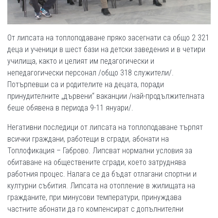
От липсата на топлоподаване пряко засегнати са общо 2 321
деца и ученици в шест бази на детски заведения и в четири
училища, както и целият им педагогически и
непедагогически персонал /общо 318 служители/.
Потърпевши са и родителите на децата, поради
принудителните „дървени“ ваканции /най-продължителната
беше обявена в периода 9-11 януари/.
Негативни последици от липсата на топлоподаване търпят
всички граждани, работещи в сгради, абонати на
Топлофикация – Габрово. Липсват нормални условия за
обитаване на обществените сгради, което затруднява
работния процес. Налага се да бъдат отлагани спортни и
културни събития. Липсата на отопление в жилищата на
гражданите, при минусови температури, принуждава
частните абонати да го компенсират с допълнителни