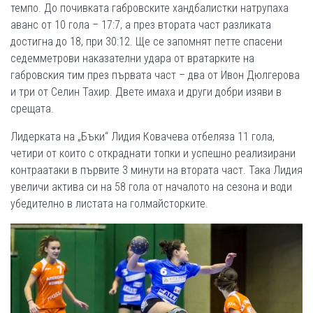
темпо. До почивката габровските хандбалистки натрупаха
аванс от 10 гола – 17:7, а през втората част разликата
достигна до 18, при 30:12. Ще се запомнят петте спасени
седемметрови наказателни удара от вратарките на
габровския тим през първата част – два от Ивон Дюлгерова
и три от Селин Тахир. Двете имаха и други добри изяви в
срещата.
Лидерката на „Бъки“ Лидия Ковачева отбеляза 11 гола,
четири от които с откраднати топки и успешно реализирани
контраатаки в първите 3 минути на втората част. Така Лидия
увеличи актива си на 58 гола от началото на сезона и води
убедително в листата на голмайсторките.