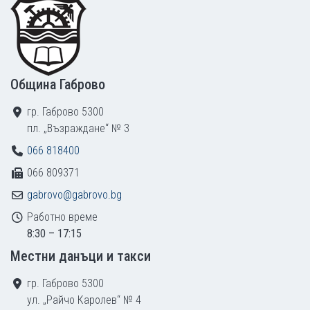
Община Габрово
гр. Габрово 5300
пл. „Възраждане“ № 3
066 818400
066 809371
gabrovo@gabrovo.bg
Работно време
8:30 – 17:15
Местни данъци и такси
гр. Габрово 5300
ул. „Райчо Каролев“ № 4