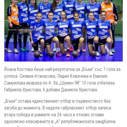
Йоана Костова беше най-резултатна за „Бъки“ със 7 гола за
успеха. Силвия Атанасова, Лидия Ковачева и Емилия
Самуилова вкараха по 4. За „Шумен 98“ 10 гола отбеляза
Габриела Христова, 6 добави Даниела Христова.
„Бъки“ остава единственият отбор в първенството без
загуба до момента. В неделя габровският отбор записа
втора победа в рамките на 24 часа и отново оглави
еднолично класирането в „А“ републиканската хандбална