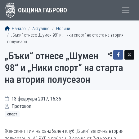
ОБЩИНА ГАБРОВО
Начало
Актуално
Новини
„Бъки“ отнесе „Шумен 98“ и „Ники спорт“ на старта на втория
полусезон
„Бъки“ отнесе „Шумен
98“ и „Ники спорт“ на старта
на втория полусезон
13 февруари 2017, 15:35
Протокол
спорт
Женският тим на хандбален клуб „Бъки“ започна втория
полусезон в „А“ РХГ с победи. В среща от 7-я кръг на