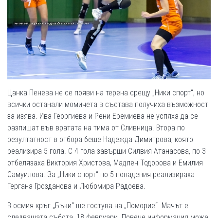
Цанка Пенева не се появи на терена срещу „Ники спорт“, но
всички останали момичета в състава получиха възможност
за изява. Ива Георгиева и Рени Еремиева не успяха да се
разпишат във вратата на тима от Сливница. Втора по
резултатност в отбора беше Надежда Димитрова, която
реализира 5 гола. С 4 гола завърши Силвия Атанасова, по 3
отбелязаха Виктория Христова, Мадлен Тодорова и Емилия
Самуилова. За „Ники спорт“ по 5 попадения реализираха
Гергана Грозданова и Любомира Радоева.
В осмия кръг „Бъки“ ще гостува на „Поморие“. Мачът е
следващата събота, 18 февруари. Повече информация може