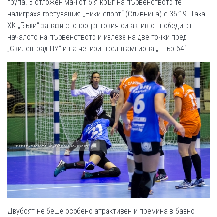
група. В отложен мач от 6-я кръг на първенството те
надиграха гостуващия „Ники спорт“ (Сливница) с 36:19. Така
ХК „Бъки“ запази стопроцентовия си актив от победи от
началото на първенството и излезе на две точки пред
„Свиленград ПУ“ и на четири пред шампиона „Етър 64“.
Двубоят не беше особено атрактивен и премина в бавно