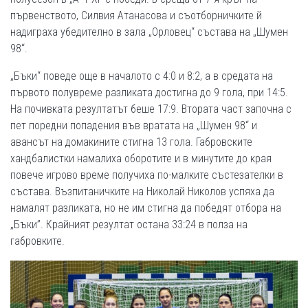
първенството, Силвия Атанасова и съотборничките й
надиграха убедително в зала „Орловец“ състава на „Шумен
98“.
„Бъки“ поведе още в началото с 4:0 и 8:2, а в средата на
първото полувреме разликата достигна до 9 гола, при 14:5.
На почивката резултатът беше 17:9. Втората част започна с
пет поредни попадения във вратата на „Шумен 98“ и
авансът на домакините стигна 13 гола. Габровските
хандбалистки намалиха оборотите и в минутите до края
повече игрово време получиха по-малките състезателки в
състава. Възпитаничките на Николай Николов успяха да
намалят разликата, но не им стигна да победят отбора на
„Бъки”. Крайният резултат остана 33:24 в полза на
габровките.