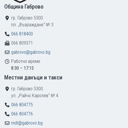
Община Габрово
гр. Габрово 5300
пл. „Възраждане“ № 3
066 818400
066 809371
gabrovo@gabrovo.bg
Работно време
8:30 – 17:15
Местни данъци и такси
гр. Габрово 5300
ул. „Райчо Каролев“ № 4
066 804775
066 804776
mdt@gabrovo.bg