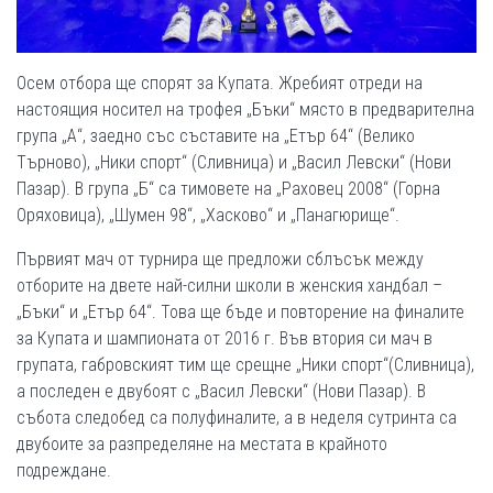
Осем отбора ще спорят за Купата. Жребият отреди на
настоящия носител на трофея „Бъки“ място в предварителна
група „А“, заедно със съставите на „Етър 64“ (Велико
Търново), „Ники спорт“ (Сливница) и „Васил Левски“ (Нови
Пазар). В група „Б“ са тимовете на „Раховец 2008“ (Горна
Оряховица), „Шумен 98“, „Хасково“ и „Панагюрище“.
Първият мач от турнира ще предложи сблъсък между
отборите на двете най-силни школи в женския хандбал –
„Бъки“ и „Етър 64“. Това ще бъде и повторение на финалите
за Купата и шампионата от 2016 г. Във втория си мач в
групата, габровският тим ще срещне „Ники спорт“(Сливница),
а последен е двубоят с „Васил Левски“ (Нови Пазар). В
събота следобед са полуфиналите, а в неделя сутринта са
двубоите за разпределяне на местата в крайното
подреждане.