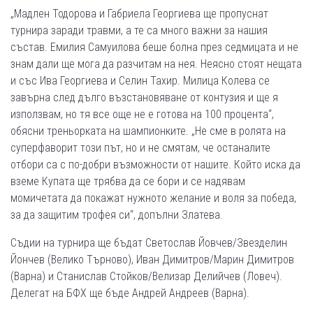
„Мадлен Тодорова и Габриела Георгиева ще пропуснат
турнира заради травми, а те са много важни за нашия
състав. Емилия Самуилова беше болна през седмицата и не
знам дали ще мога да разчитам на нея. Неясно стоят нещата
и със Ива Георгиева и Селин Тахир. Милица Колева се
завърна след дълго възстановяване от контузия и ще я
използвам, но тя все още не е готова на 100 процента“,
обясни треньорката на шампионките. „Не сме в ролята на
суперфаворит този път, но и не смятам, че останалите
отбори са с по-добри възможности от нашите. Който иска да
вземе Купата ще трябва да се бори и се надявам
момичетата да покажат нужното желание и воля за победа,
за да защитим трофея си“, допълни Златева.
Съдии на турнира ще бъдат Светослав Йовчев/Звезделин
Йончев (Велико Търново), Иван Димитров/Марин Димитров
(Варна) и Станислав Стойков/Велизар Делийчев (Ловеч).
Делегат на БФХ ще бъде Андрей Андреев (Варна).