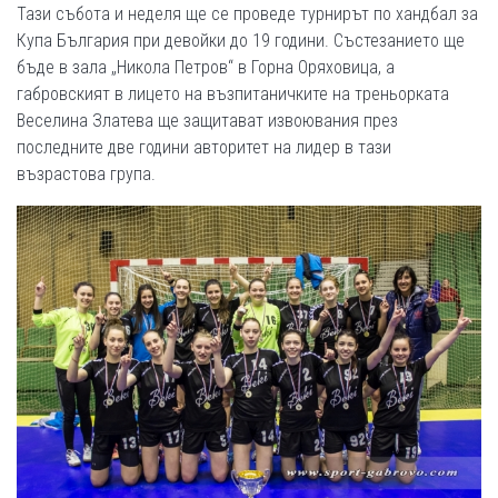
Тази събота и неделя ще се проведе турнирът по хандбал за
Купа България при девойки до 19 години. Състезанието ще
бъде в зала „Никола Петров“ в Горна Оряховица, а
габровският в лицето на възпитаничките на треньорката
Веселина Златева ще защитават извоювания през
последните две години авторитет на лидер в тази
възрастова група.