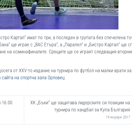
истро Картал“ имат по три, а последен в групата без спечелена то
бана“ ще играе с „ВАС Етъра“, а „Паралел“ и „Бистро Картал“ ще с
ане на осминафиналите. Срещите ще се играят следващия вторни
сега от ХХV-то издание на турнира по футбол на малки врати за
а
сайта на спортна зала Орловец
.
 16.00
ХК „Бъки“ ще защитава лидерските си позиции на
турнира по хандбал за Купа България
19 януари 2017