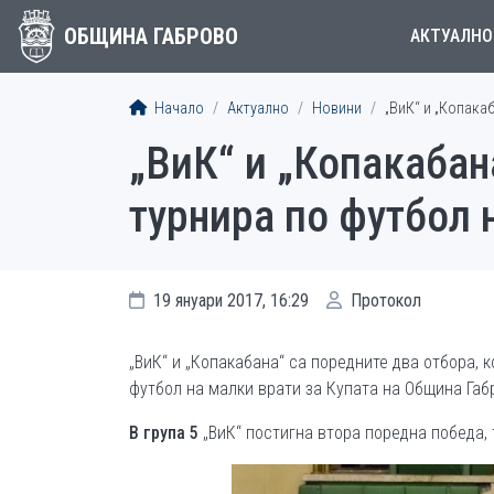
ОБЩИНА ГАБРОВО
АКТУАЛНО
Начало
Актуално
Новини
„ВиК“ и „Копака
„ВиК“ и „Копакабан
турнира по футбол 
19 януари 2017, 16:29
Протокол
„ВиК“ и „Копакабана“ са поредните два отбора,
футбол на малки врати за Купата на Община Габ
В група 5
„ВиК“ постигна втора поредна победа, т