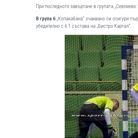
При последното завъртане в групата „Севлиево 2
В група 6
„Копакабана“ очаквано си осигури първ
убедително с 6:1 състава на „Бистро Картал“.