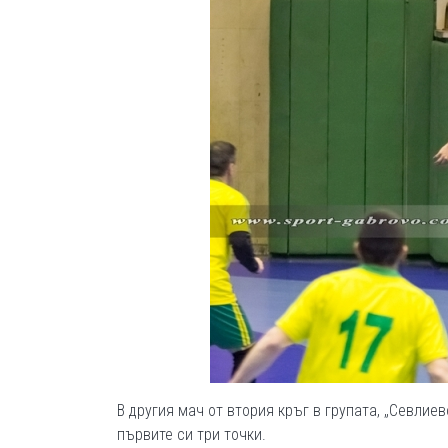
В другия мач от втория кръг в групата, „Севлие
първите си три точки.