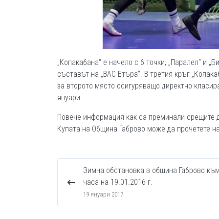
„Копакабана“ е начело с 6 точки, „Паралел“ и „Б
съставът на „ВАС Етъра“. В третия кръг „Копака
за второто място осигуряващо директно класир
януари.
Повече информация как са преминали срещите до
Купата на Община Габрово може да прочетете н
Зимна обстановка в община Габрово към
часа на 19.01.2016 г.
19 януари 2017