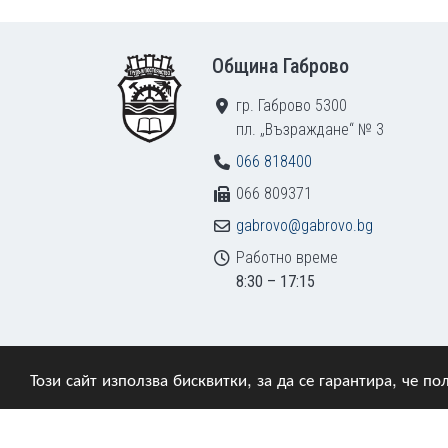
Footer
Община Габрово
гр. Габрово 5300
пл. „Възраждане“ № 3
066 818400
066 809371
gabrovo@gabrovo.bg
Работно време
8:30 – 17:15
Този сайт използва бисквитки, за да се гарантира, че 
© 2009–2026 Община Габрово. Всички права зап