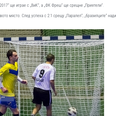
017“ ще играе с „ВиК“, а „ФК Фреш“ ще срещне „Приятели“.
ото място. След успеха с 2:1 срещу „Паралел“, „бразилците“ над