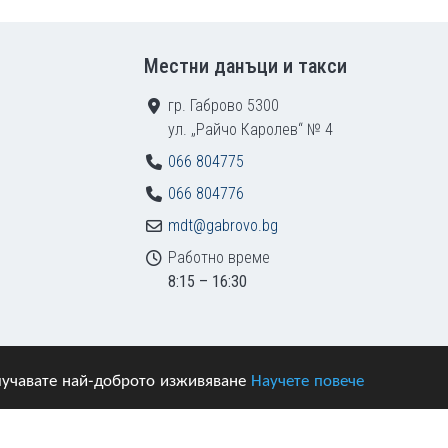
Местни данъци и такси
гр. Габрово 5300
ул. „Райчо Каролев“ № 4
066 804775
066 804776
mdt@gabrovo.bg
Работно време
8:15 – 16:30
получавате най-доброто изживяване
Научете повече
азени.