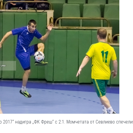
во 2017“ надигра „ФК Фреш“ с 2:1. Момчетата от Севлиево спечели