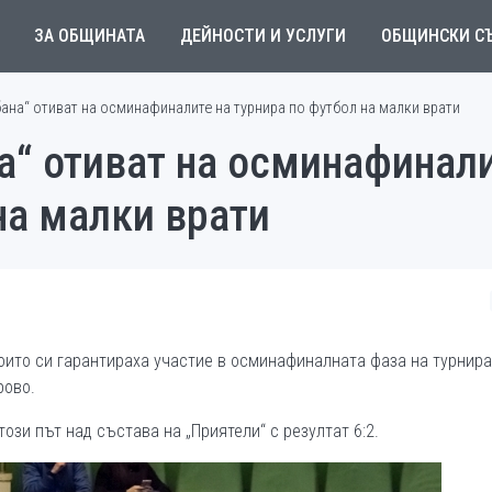
ЗА ОБЩИНАТА
ДЕЙНОСТИ И УСЛУГИ
ОБЩИНСКИ С
бана“ отиват на осминафиналите на турнира по футбол на малки врати
а“ отиват на осминафинали
на малки врати
 които си гарантираха участие в осминафиналната фаза на турнира
рово.
ози път над състава на „Приятели“ с резултат 6:2.