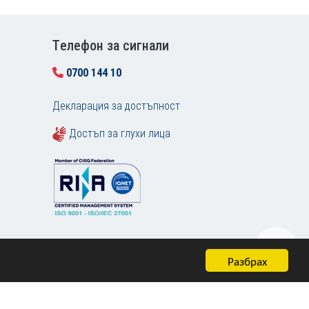
Tелефон за сигнали
0700 144 10
Декларация за достъпност
Достъп за глухи лица
Разбрах
Карта на сайта