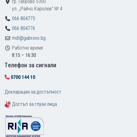
гр. Габрово 5300
ул. „Райчо Каролев“ № 4
066 804775
066 804776
mdt@gabrovo.bg
Работно време
8:15 – 16:30
Tелефон за сигнали
0700 144 10
Декларация за достъпност
Достъп за глухи лица