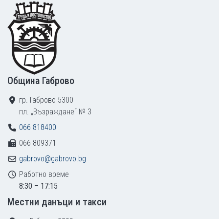
Footer
Община Габрово
гр. Габрово 5300
пл. „Възраждане“ № 3
066 818400
066 809371
gabrovo@gabrovo.bg
Работно време
8:30 – 17:15
Местни данъци и такси