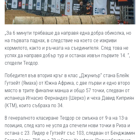
„За 6 минути трябваше да направя една добра обиколка, но
на първата паднах, в следствие на което се изкриви
кормилото, както и ръчката на съединителя. След това не
успях да направя добър тур и останах извън първите 14. “,
сподели Теодор.
Победител във втория кръг в клас „Джуниър“ стана Блейк
Гутзейт (Ямаха) от Южна Африка, с две първи и едно второ
място в трите финални манша и общо 57 точки, следван от
испанеца Игнасио Фернандез (Шерко) и чеха Давид Киприян
(КТМ), които събраха по 34.
В генералното класиране Теодор се смъкна от 9-а на 13-а
позиция, след като не успя да спечели нови точки в Риза и
остана с 23. Лидер е Гутзейт със 103, следван от Бенджамин