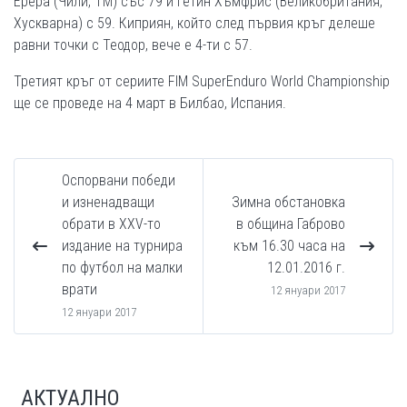
Ерера (Чили, ТМ) със 79 и Гетин Хъмфрис (Великобритания,
Хускварна) с 59. Киприян, който след първия кръг делеше
равни точки с Теодор, вече е 4-ти с 57.
Третият кръг от сериите FIM SuperEnduro World Championship
ще се проведе на 4 март в Билбао, Испания.
Оспорвани победи
и изненадващи
Зимна обстановка
обрати в ХХV-то
в община Габрово
издание на турнира
към 16.30 часа на
по футбол на малки
12.01.2016 г.
врати
12 януари 2017
12 януари 2017
АКТУАЛНО