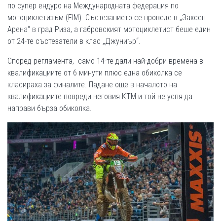
по супер ендуро на Международната федерация по
мотоциклетизъм (FIM). Състезанието се проведе в „Захсен
Арена“ в град Риза, а габровският мотоциклетист беше един
от 24-те състезатели в клас „Джуниър“.
Според регламента, само 14-те дали най-добри времена в
квалификациите от 6 минути плюс една обиколка се
класираха за финалите. Падане още в началото на
квалификациите повреди неговия КТМ и той не успя да
направи бърза обиколка.