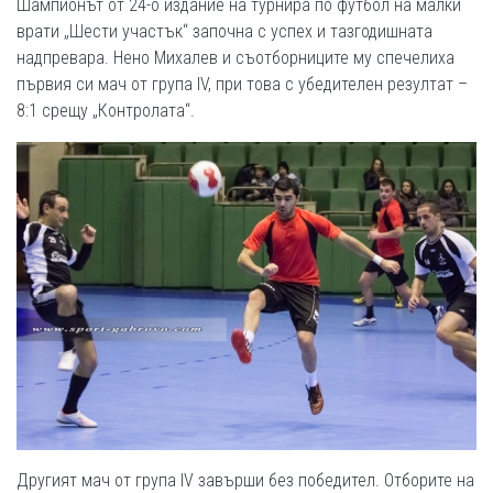
Шампионът от 24-о издание на турнира по футбол на малки
врати „Шести участък“ започна с успех и тазгодишната
надпревара. Нено Михалев и съотборниците му спечелиха
първия си мач от група IV, при това с убедителен резултат –
8:1 срещу „Контролата“.
Другият мач от група IV завърши без победител. Отборите на