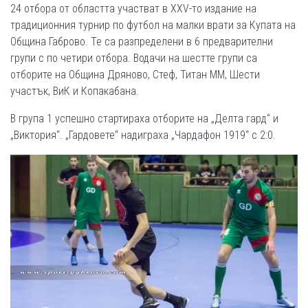
24 отбора от областта участват в ХХV-то издание на
традиционния турнир по футбол на малки врати за Купата на
Община Габрово. Те са разпределени в 6 предварителни
групи с по четири отбора. Водачи на шестте групи са
отборите на Община Дряново, Стеф, Титан ММ, Шести
участък, ВиК и Копакабана.
В група 1 успешно стартираха отборите на „Делта гард“ и
„Виктория“. „Гардовете“ надиграха „Чардафон 1919“ с 2:0.