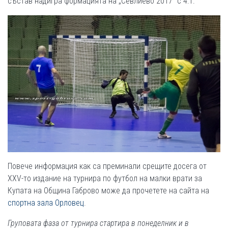
състав надигра формацията на „Севлиево 2017“ с 4:1.
Повече информация как са преминали срещите досега от
ХХV-то издание на турнира по футбол на малки врати за
Купата на Община Габрово може да прочетете на сайта на
спортна зала Орловец
.
Груповата фаза от турнира стартира в понеделник
и в