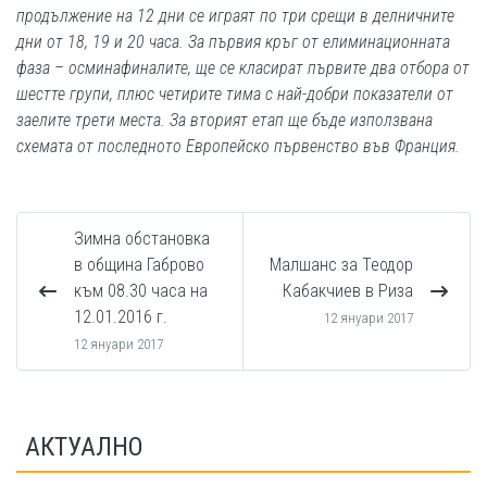
продължение на 12 дни се играят по три срещи в делничните
дни от 18, 19 и 20 часа. За първия кръг от елиминационната
фаза – осминафиналите, ще се класират първите два отбора от
шестте групи, плюс четирите тима с най-добри показатели от
заелите трети места. За вторият етап ще бъде използвана
схемата от последното Европейско първенство във Франция.
Зимна обстановка
в община Габрово
Малшанс за Теодор
към 08.30 часа на
Кабакчиев в Риза
12.01.2016 г.
12 януари 2017
12 януари 2017
АКТУАЛНО