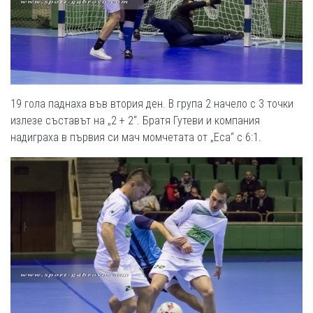
19 гола паднаха във втория ден. В група 2 начело с 3 точки
излезе съставът на „2 + 2“. Братя Гутеви и компания
надиграха в първия си мач момчетата от „Еса“ с 6:1.