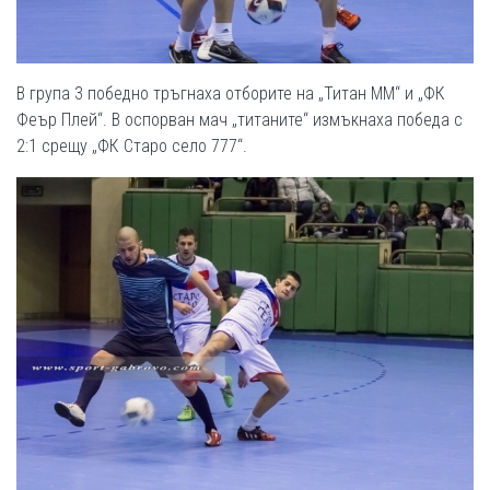
В група 3 победно тръгнаха отборите на „Титан ММ“ и „ФК
Феър Плей“. В оспорван мач „титаните“ измъкнаха победа с
2:1 срещу „ФК Старо село 777“.