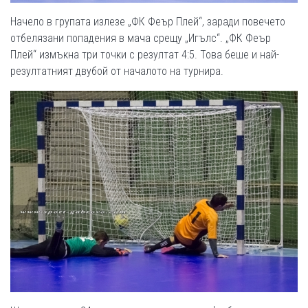
Начело в групата излезе „ФК Феър Плей“, заради повечето
отбелязани попадения в мача срещу „Игълс“. „ФК Феър
Плей“ измъкна три точки с резултат 4:5. Това беше и най-
резултатният двубой от началото на турнира.