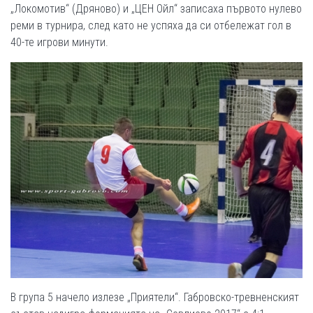
„Локомотив“ (Дряново) и „ЦЕН Ойл“ записаха първото нулево
реми в турнира, след като не успяха да си отбележат гол в
40-те игрови минути.
В група 5 начело излезе „Приятели“. Габровско-тревненският