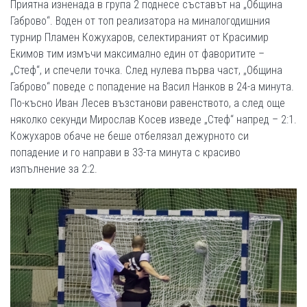
Приятна изненада в група 2 поднесе съставът на „Община
Габрово“. Воден от топ реализатора на миналогодишния
турнир Пламен Кожухаров, селектираният от Красимир
Екимов тим измъчи максимално един от фаворитите –
„Стеф“, и спечели точка. След нулева първа част, „Община
Габрово“ поведе с попадение на Васил Нанков в 24-а минута.
По-късно Иван Лесев възстанови равенството, а след още
няколко секунди Мирослав Косев изведе „Стеф“ напред – 2:1.
Кожухаров обаче не беше отбелязал дежурното си
попадение и го направи в 33-та минута с красиво
изпълнение за 2:2.