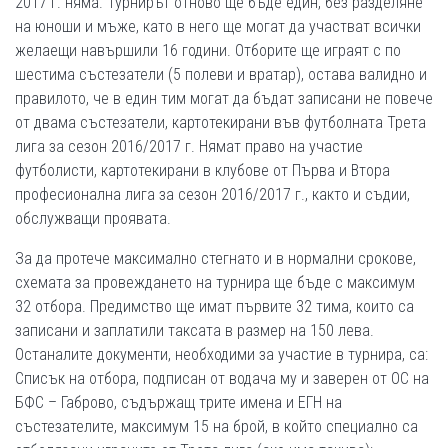
2017 г. няма. Турнирът отново ще бъде един, без разделяне
на юноши и мъже, като в него ще могат да участват всички
желаещи навършили 16 години. Отборите ще играят с по
шестима състезатели (5 полеви и вратар), остава валидно и
правилото, че в един тим могат да бъдат записани не повече
от двама състезатели, картотекирани във футболната Трета
лига за сезон 2016/2017 г. Нямат право на участие
футболисти, картотекирани в клубове от Първа и Втора
професионална лига за сезон 2016/2017 г., както и съдии,
обслужващи проявата.
За да протече максимално стегнато и в нормални срокове,
схемата за провеждането на турнира ще бъде с максимум
32 отбора. Предимство ще имат първите 32 тима, които са
записани и заплатили таксата в размер на 150 лева.
Останалите документи, необходими за участие в турнира, са:
Списък на отбора, подписан от водача му и заверен от ОС на
БФС – Габрово, съдържащ трите имена и ЕГН на
състезателите, максимум 15 на брой, в който специално са