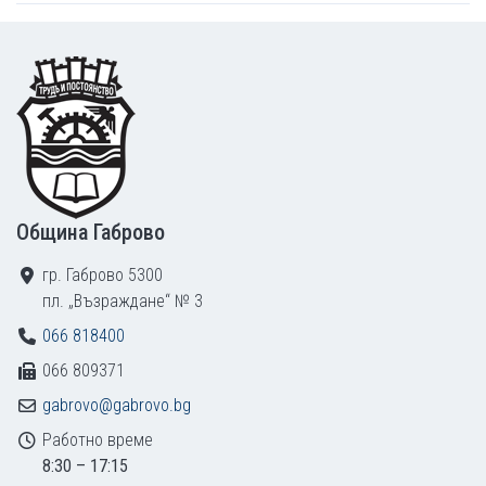
Footer
Община Габрово
гр. Габрово 5300
пл. „Възраждане“ № 3
066 818400
066 809371
gabrovo@gabrovo.bg
Работно време
8:30 – 17:15