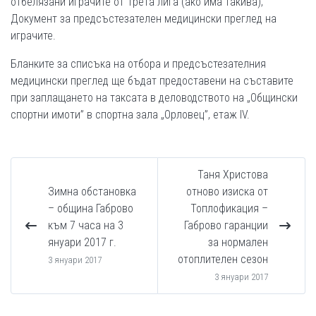
отбелязани играчите от Трета лига (ако има такива);
Документ за предсъстезателен медицински преглед на
играчите.
Бланките за списъка на отбора и предсъстезателния
медицински преглед ще бъдат предоставени на съставите
при заплащането на таксата в деловодството на „Общински
спортни имоти” в спортна зала „Орловец”, етаж IV.
Таня Христова
Зимна обстановка
отново изиска от
– община Габрово
Топлофикация –
към 7 часа на 3
Габрово гаранции
януари 2017 г.
за нормален
отоплителен сезон
3 януари 2017
3 януари 2017