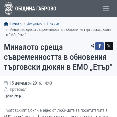
ОБЩИНА ГАБРОВО
Начало
Актуално
Новини
Миналото среща съвременността в обновения търговски дюкян
в ЕМО „Етър”
Миналото среща
съвременността в обновения
търговски дюкян в ЕМО „Етър”
15 декември 2016, 14:43
Протокол
рemo етър
Търговският дюкян е едно от любимите за посетителите в
ЕМО „Етър” места. Там може да се намерят торби от козяк,