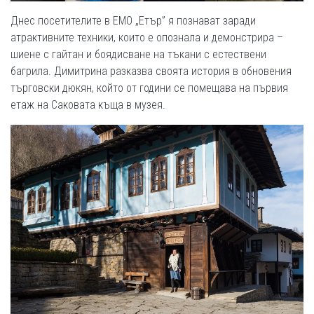
Днес посетителите в ЕМО „Етър” я познават заради
атрактивните техники, които е опознала и демонстрира –
шиене с гайтан и боядисване на тъкани с естествени
багрила. Димитрина разказва своята история в обновения
търговски дюкян, който от години се помещава на първия
етаж на Саковата къща в музея.