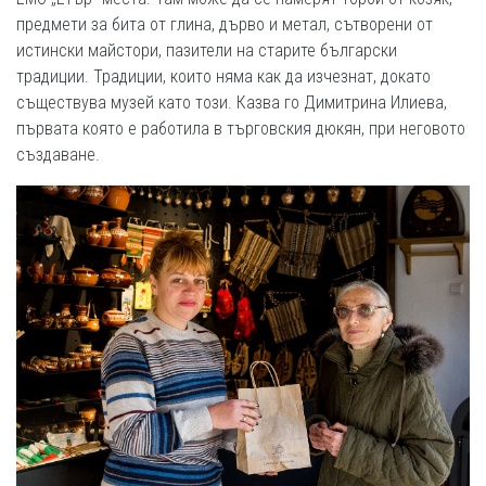
предмети за бита от глина, дърво и метал, сътворени от
истински майстори, пазители на старите български
традиции. Традиции, които няма как да изчезнат, докато
съществува музей като този. Казва го Димитрина Илиева,
първата която е работила в търговския дюкян, при неговото
създаване.