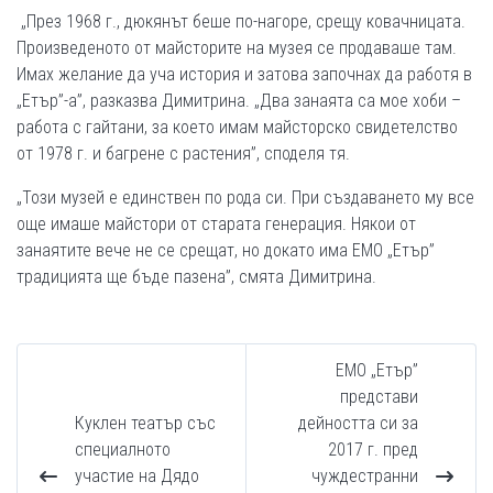
„През 1968 г., дюкянът беше по-нагоре, срещу ковачницата.
Произведеното от майсторите на музея се продаваше там.
Имах желание да уча история и затова започнах да работя в
„Етър”-а”, разказва Димитрина. „Два занаята са мое хоби –
работа с гайтани, за което имам майсторско свидетелство
от 1978 г. и багрене с растения”, споделя тя.
„Този музей е единствен по рода си. При създаването му все
още имаше майстори от старата генерация. Някои от
занаятите вече не се срещат, но докато има ЕМО „Етър”
традицията ще бъде пазена”, смята Димитрина.
ЕМО „Етър”
представи
Куклен театър със
дейността си за
специалното
2017 г. пред
участие на Дядо
чуждестранни