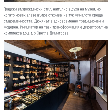
Градски възрожденски стил, напълно в духа на музея, но
когато човек влезе вътре открива, че тук миналото среща
съвременността. Дюкянът е едновременно традиционен и
модерен. Инициатор на тази трансформация е директорът на
комплекса доц. д-р Светла Димитрова.