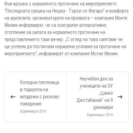
Във връзка с нормалното протичане на мероприятието
"Последната грешка на Нешка - Търси се Фигаро" и комфорта
на зрителите, организаторите на проявата – компания Монте
Мюзик информират, че са осигурили алтернативно
отопление за залата за нормалното протичане на
представлението тази вечер. „С оглед на това смятаме че
ще успеем да постигнем нормални условия за протичане на
мероприятието“, информират от компания Мотне Мюзик.
Неучебен ден за
Коледна плетеница
учениците на ОУ
в подкрепа на
„Цанко
младежи с рисково
Дюстабанов“ на 9
поведение
декември
8 декември 2016
8 декември 2016