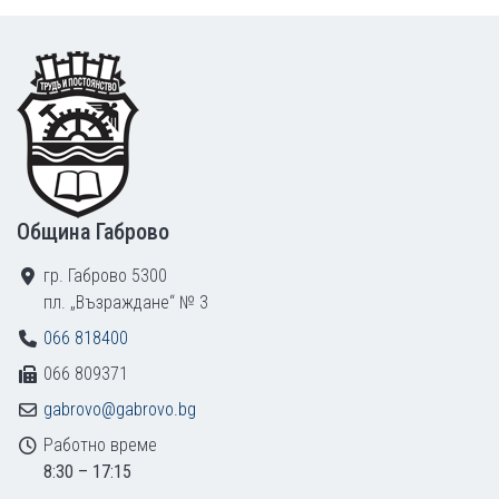
Footer
Община Габрово
гр. Габрово 5300
пл. „Възраждане“ № 3
066 818400
066 809371
gabrovo@gabrovo.bg
Работно време
8:30 – 17:15