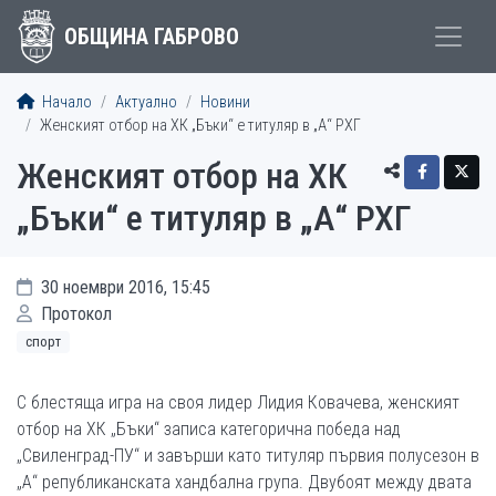
ОБЩИНА ГАБРОВО
Начало
Актуално
Новини
Женският отбор на ХК „Бъки“ е титуляр в „А“ РХГ
Женският отбор на ХК
„Бъки“ е титуляр в „А“ РХГ
30 ноември 2016, 15:45
Протокол
спорт
С блестяща игра на своя лидер Лидия Ковачева, женският
отбор на ХК „Бъки“ записа категорична победа над
„Свиленград­-ПУ“ и завърши като титуляр първия полусезон в
„А“ републиканската хандбална група. Двубоят между двата