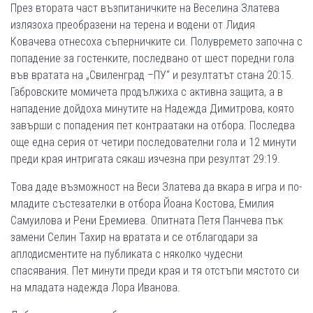
През втората част възпитаничките на Веселина Златева
излязоха преобразени на терена и водени от Лидия
Ковачева отнесоха съперничките си. Полувремето започна с
попадение за гостенките, последвано от шест поредни гола
във вратата на „Свиленград –ПУ“ и резултатът стана 20:15.
Габровските момичета продължиха с активна защита, а в
нападение дойдоха минутите на Надежда Димитрова, която
завърши с попадения пет контраатаки на отбора. Последва
още една серия от четири последователни гола и 12 минути
преди края интригата сякаш изчезна при резултат 29:19.
Това даде възможност на Веси Златева да вкара в игра и по­-
младите състезателки в отбора Йоана Костова, Емилия
Самуилова и Рени Еремиева. Опитната Петя Панчева пък
замени Селин Тахир на вратата и се отблагодари за
аплодисментите на публиката с няколко чудесни
спасявания. Пет минути преди края и тя отстъпи мястото си
на младата надежда Лора Иванова.