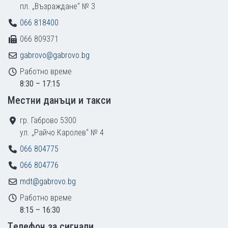
пл. „Възраждане“ № 3
066 818400
066 809371
gabrovo@gabrovo.bg
Работно време
8:30 – 17:15
Местни данъци и такси
гр. Габрово 5300
ул. „Райчо Каролев“ № 4
066 804775
066 804776
mdt@gabrovo.bg
Работно време
8:15 – 16:30
Tелефон за сигнали