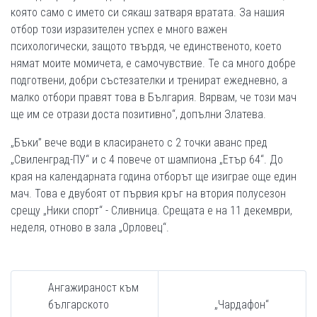
която само с името си сякаш затваря вратата. За нашия
отбор този изразителен успех е много важен
психологически, защото твърдя, че единственото, което
нямат моите момичета, е самочувствие. Те са много добре
подготвени, добри състезателки и тренират ежедневно, а
малко отбори правят това в България. Вярвам, че този мач
ще им се отрази доста позитивно“, допълни Златева.
„Бъки” вече води в класирането с 2 точки аванс пред
„Свиленград­-ПУ“ и с 4 повече от шампиона „Етър 64“. До
края на календарната година отборът ще изиграе още един
мач. Това е двубоят от първия кръг на втория полусезон
срещу „Ники спорт“ - Сливница. Срещата е на 11­ декември,
неделя, отново в зала „Орловец“.
Ангажираност към
българското
„Чардафон“