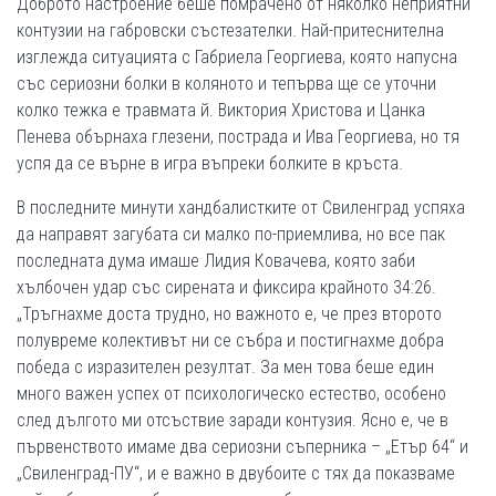
Доброто настроение беше помрачено от няколко неприятни
контузии на габровски състезателки. Най-­притеснителна
изглежда ситуацията с Габриела Георгиева, която напусна
със сериозни болки в коляното и тепърва ще се уточни
колко тежка е травмата й. Виктория Христова и Цанка
Пенева обърнаха глезени, пострада и Ива Георгиева, но тя
успя да се върне в игра въпреки болките в кръста.
В последните минути хандбалистките от Свиленград успяха
да направят загубата си малко по­-приемлива, но все пак
последната дума имаше Лидия Ковачева, която заби
хълбочен удар със сирената и фиксира крайното 34:26.
„Тръгнахме доста трудно, но важното е, че през второто
полувреме колективът ни се събра и постигнахме добра
победа с изразителен резултат. За мен това беше един
много важен успех от психологическо естество, особено
след дългото ми отсъствие заради контузия. Ясно е, че в
първенството имаме два сериозни съперника – „Етър 64“ и
„Свиленград­-ПУ“, и е важно в двубоите с тях да показваме