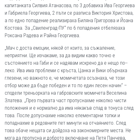
капитанката Силвия Атанасова, по 3 добавиха Ива Георгиева
и Габриела Георгиева, 2 пъти се разписа Виктория Христова,
а по едно попадение реализираха Биляна Григорова и Йоана
Костова. За „Свиленград­-ПУ“ по 6 попадения отбелязаха
Роксана Радева и Райна Георгиева.
„Мач с доста емоции, някой от които, за съжаление,
неприятни. Ще изчакаме, за да видим какво точно е
състоянието на Габи и се надявам искрено да е нещо по-­
леко. Ива има проблеми с кръста, Цанка и Вики обърнаха
глезени, но важното е, че момичетата осъзнаха, че този
отбор може да бъде победен и то по един лесен начин“ –
сподели треньорката на габровските момичета Веселина
Златева. „През първата част пропуснахме няколко чисти
положения и е нормално да има някакъв спад в тонуса след
това. После допуснахме няколко елементарни топки и
попаднахме в редовните пет минути на отчаянието. След
това обаче нещата си дойдоха на закономерните места. Не
мога да пропусна и доброто включване на Петя Панчева,