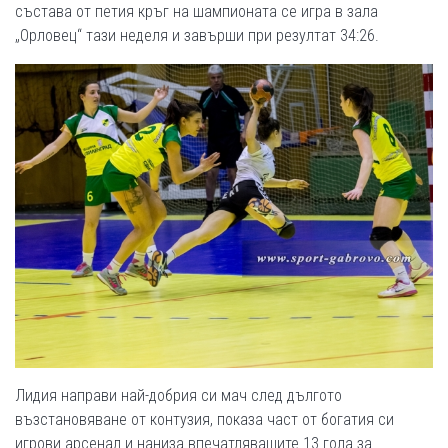
състава от петия кръг на шампионата се игра в зала
„Орловец“ тази неделя и завърши при резултат 34:26.
Лидия направи най-­добрия си мач след дългото
възстановяване от контузия, показа част от богатия си
игрови арсенал и наниза впечатляващите 13 гола за