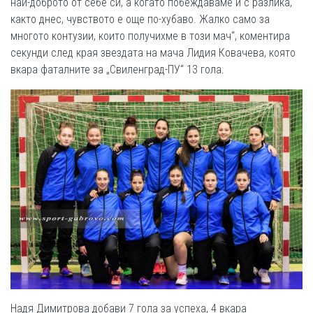
най­-доброто от себе си, а когато побеждаваме и с разлика,
както днес, чувството е още по-­хубаво. Жалко само за
многото контузии, които получихме в този мач“, коментира
секунди след края звездата на мача Лидия Ковачева, която
вкара фаталните за „Свиленград-­ПУ“ 13 гола.
Надя Димитрова добави 7 гола за успеха, 4 вкара