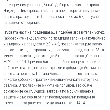
категоричния успех на „Бъки“. Добър мач изигра и крилото
Надежда Димитрова, а влязлата през второто полувреме
опитна вратарка Петя Панчева показа, че да бъдеш успешен
не зависи от годините.
Първата част не предвещаваше подобен изразителен успех.
Габровските хандбалистки по традиция започнаха колебливо
и въпреки че поведоха с 2:0 и 4:2, позволиха твърде лесно
на гостенките да изравнят и да излязат напред, като в 23­-та
минута разликата достигна до 5 гола в полза на „Свиленград
–ПУ“ при 9:14. Причина бяха не особено концентрираните
действия в атака, неточни стрелби и добрите действия на
опитната вратарка Гергана Александрова. Съответно, с
няколко добри контраатаки вицешампионките натрупаха
разлика. В последните минути на полувремето обаче
домакините се събудиха, заиграха по­-мобилизирано в
защита и със серия от пет последователни попадения
възстановиха равенството до почивката – 14:14.