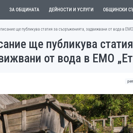
ЗА ОБЩИНАТА
ДЕЙНОСТИ И УСЛУГИ
ОБЩИНСКИ С
исание ще публикува статия за съоръженията, задвижвани от вода в ЕМО
ание ще публикува статия
вижвани от вода в ЕМО „Е
рem