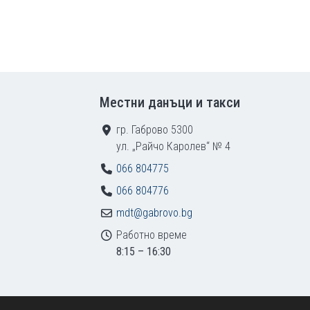
Местни данъци и такси
гр. Габрово 5300
ул. „Райчо Каролев“ № 4
066 804775
066 804776
mdt@gabrovo.bg
Работно време
8:15 – 16:30