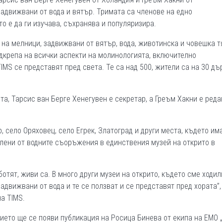
движвани от вода и вятър. Тримата са членове на едно
о е да ги изучава, съхранява и популяризира.
на мелници, задвижвани от вятър, вода, животинска и човешка т
дкрепа на всички аспекти на молинологията, включително
IMS се представят пред света. Те са над 500, жители са на 30 дъ
та, Тарсис ван Берге Хенегувен е секретар, а Греъм Хакни е реда
, село Оряховец, село Егрек, Златоград и други места, където им
тлени от водните съоръжения в единствения музей на открито в
ботят, живи са. В много други музеи на открито, където сме ходил
движвани от вода и те се ползват и се представят пред хората”,
а TIMS.
ието ще се появи публикация на Росица Бинева от екипа на ЕМО 