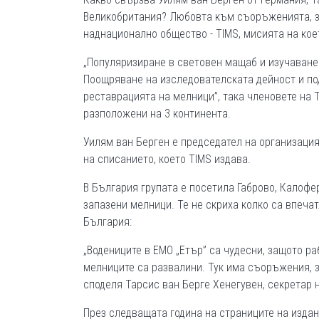
Великобритания? Любовта към съоръженията, за
наднационално общество - TIMS, мисията на коет
„Популяризиране в световен мащаб и изучаване 
Поощряване на изследователската дейност и по
реставрацията на мелници”, така членовете на T
разположени на 3 континента.
Уилям ван Берген е председател на организация
на списанието, което TIMS издава.
В България групата е посетила Габрово, Калофер
запазени мелници. Те не скриха колко са впеча
България:
„Водениците в ЕМО „Етър” са чудесни, защото ра
мелниците са развалини. Тук има съоръжения, за
споделя Тарсис ван Берге Хенегувен, секретар н
През следващата година на страниците на издан