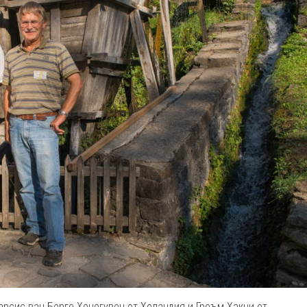
арсис ван Берге Хенегувен от Холандия и Греъм Хакни от