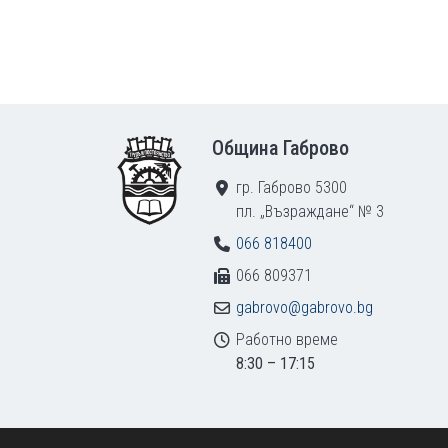
Footer
Община Габрово
гр. Габрово 5300
пл. „Възраждане“ № 3
066 818400
066 809371
gabrovo@gabrovo.bg
Работно време
8:30 – 17:15