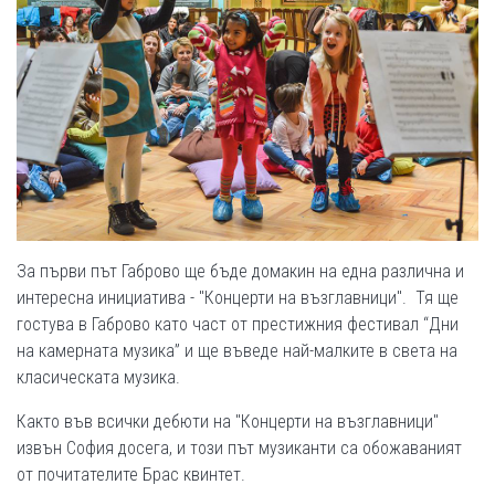
За първи път Габрово ще бъде домакин на една различна и
интересна инициатива - "Концерти на възглавници". Тя ще
гостува в Габрово като част от престижния фестивал “Дни
на камерната музика” и ще въведе най-малките в света на
класическата музика.
Както във всички дебюти на "Концерти на възглавници"
извън София досега, и този път музиканти са обожаваният
от почитателите Брас квинтет.