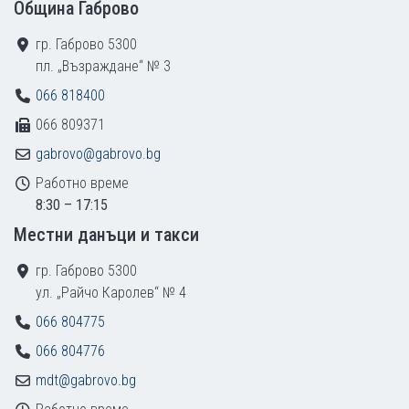
Община Габрово
гр. Габрово 5300
пл. „Възраждане“ № 3
066 818400
066 809371
gabrovo@gabrovo.bg
Работно време
8:30 – 17:15
Местни данъци и такси
гр. Габрово 5300
ул. „Райчо Каролев“ № 4
066 804775
066 804776
mdt@gabrovo.bg