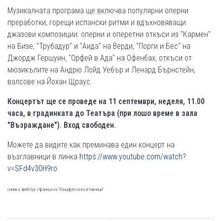
Музикалната програма ще включва популярни
оперни
преработки, горещи испански ритми и вдъхновяващи
джазови композиции: оперни и оперетни откъси из "Кармен"
на Бизе, "Трубадур" и "Аида" на Верди, "Порги и Бес" на
Джордж Гершуин, "Орфей в Ада" на Офенбах, откъси от
мюзикълите на Андрю Лойд Уебър и Ленард Бърнстейн,
валсове на Йохан Щраус.
Концертът ще се проведе на 11 септември, неделя, 11.00
часа, в градинката до Театъра (при лошо време в зала
"Възраждане"). Вход свободен.
Можете да видите как преминава един концерт на
възглавници в линка
https://www.youtube.com/watch?
v=SFd4v30H9ro
снимка: фейсбук страница на "Концерти на възглавници"