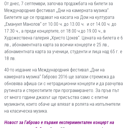
От днес, 7 септември, започва продажбата на билети за
Международния фестивал „Дни на камерната музика“.
Билетите ще се продават на касата на Дом на културата
„Емануил Манолов“ от 10.00 ч. до 13.00 ч. и от 14.00 ч. до
17.30 ч., а преди концертите, от 18.00 ч до 19.00 ч., в
Художествена галерия „Христо Цокев“. Цената на билета е 6
лв., абонаментната карта за всички концерти е 25 лв.,
абонаментната карта за ученици, студенти и лица над 65 г. е
18 лв.
40-то издание на Международния фестивал „Дни на
камерната музика“ Габрово 2016 ще запази стремежа да
обновява афиша си с нетрадиционни концерти и да разчупва
рутината и стереотипите при програмирането. За пръв път
от много години джазът ще присъства само с елитни
музиканти, които обаче ще влязат в ролята на изпълнители
на класическа музика.
Новост за Габрово е първия експериментален концерт на