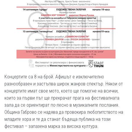
Концертите са 8 на брой. Афишът е изключително
разнообразен и застъпва широк жанров спектър. Някои от
концертите имат свое мото, което ще помогне на всички,
които за първи път ще прекрачат прага на фестивалната
зала да се ориентират по-лесно в музикалните послания.
Община Габрово се надява да провокира любопитството на
младите хора и те да станат бъдеща публика на този
фестивал – запазена марка за висока култура.