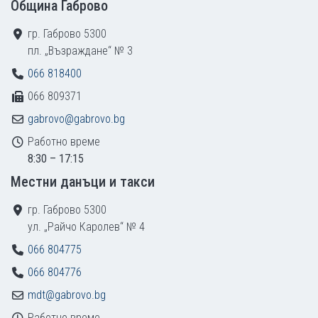
Община Габрово
гр. Габрово 5300
пл. „Възраждане“ № 3
066 818400
066 809371
gabrovo@gabrovo.bg
Работно време
8:30 – 17:15
Местни данъци и такси
гр. Габрово 5300
ул. „Райчо Каролев“ № 4
066 804775
066 804776
mdt@gabrovo.bg
Работно време